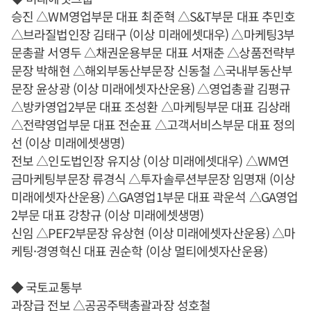
승진 △WM영업부문 대표 최준혁 △S&T부문 대표 추민호
△브라질법인장 김태구 (이상 미래에셋대우) △마케팅3부
문총괄 서영두 △채권운용부문 대표 서재춘 △상품전략부
문장 박해현 △해외부동산부문장 신동철 △국내부동산부
문장 윤상광 (이상 미래에셋자산운용) △영업총괄 김평규
△방카영업2부문 대표 조성환 △마케팅부문 대표 김상래
△전략영업부문 대표 전순표 △고객서비스부문 대표 정의
선 (이상 미래에셋생명)
전보 △인도법인장 유지상 (이상 미래에셋대우) △WM연
금마케팅부문장 류경식 △투자솔루션부문장 임명재 (이상
미래에셋자산운용) △GA영업1부문 대표 곽운석 △GA영업
2부문 대표 강창규 (이상 미래에셋생명)
신임 △PEF2부문장 유상현 (이상 미래에셋자산운용) △마
케팅·경영혁신 대표 권순학 (이상 멀티에셋자산운용)
◆ 국토교통부
과장급 전보 △공공주택총괄과장 성호철