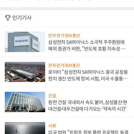
인기기사
전자·전기·정보통신
삼성전자 SK하이닉스 소극적 주주환원에
해외 증권가 비판, "반도체 호황 지속성 의
문"
전자·전기·정보통신
로이터 "삼성전자 SK하이닉스 중국 공장용
현지 생산 반도체 장비 시험, 미국 수출통제
대비"
건설
원전 건설 국내외서 속도 붙어, 삼성물산·현
대건설·대우건설에 다가오는 '약속의 시간'
사회
미국 법원 "트럼프 정부 풍력 프로젝트 동결