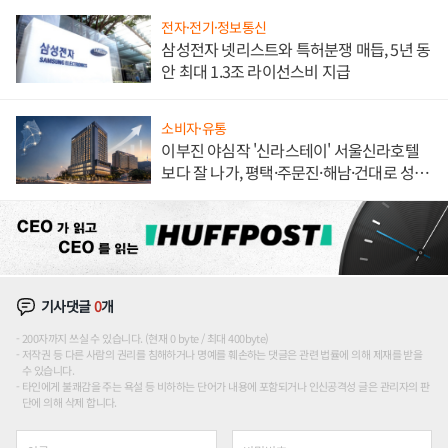
전자·전기·정보통신
삼성전자 넷리스트와 특허분쟁 매듭, 5년 동
안 최대 1.3조 라이선스비 지급
소비자·유통
이부진 야심작 '신라스테이' 서울신라호텔
보다 잘 나가, 평택·주문진·해남·건대로 성
장판 더 넓힌다
기사댓글
0
개
200자까지 쓰실 수 있습니다. (현재 0 byte / 최대 400byte)
저작권 등 다른 사람의 권리를 침해하거나 명예를 훼손하는 댓글은 관련 법률에 의해 제재를 받을
수 있습니다.
타인에게 불쾌감을 주는 욕설 등 비하하는 단어가 내용에 포함되거나 인신공격성 글은 관리자의 판
단에 의해 삭제 합니다.