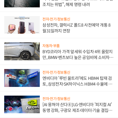
조치는 위법", 해제 명령 내려
전자·전기·정보통신
삼성전자, 갤럭시Z 폴드8 사전예약 개통 8
월31일까지 연장
자동차·부품
BYD코리아 가격 앞세워 수입차 4위 올랐지
만, BMW·벤츠보다 높은 공임비에 소비자
불만 폭발
전자·전기·정보통신
엔비디아 '루빈 울트라'에도 HBM4 탑재 검
토, 삼성전자·SK하이닉스 HBM4 수율에 주
도권 갈린다
전자·전기·정보통신
[AI 뭉쳐야 산다⑧] LG·엔비디아 '피지컬 AI'
동맹 강화, 구광모 제조·데이터·기술 결집
해 종합 로보틱스 기업으로