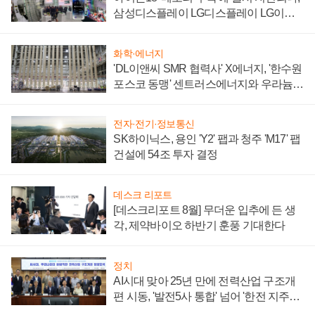
삼성디스플레이 LG디스플레이 LG이노
텍 '탈애플' 수익 다각화 속도
화학·에너지
'DL이앤씨 SMR 협력사' X에너지, '한수원
포스코 동맹' 센트러스에너지와 우라늄
계약 체결
전자·전기·정보통신
SK하이닉스, 용인 'Y2' 팹과 청주 'M17' 팹
건설에 54조 투자 결정
데스크 리포트
[데스크리포트 8월] 무더운 입추에 든 생
각, 제약바이오 하반기 훈풍 기대한다
정치
AI시대 맞아 25년 만에 전력산업 구조개
편 시동, '발전5사 통합' 넘어 '한전 지주사'
재편론도