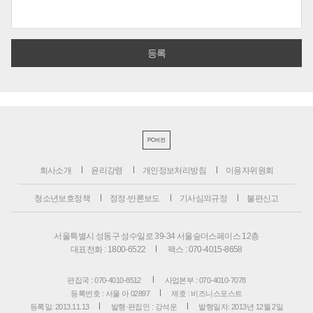
PC버전
회사소개
윤리강령
개인정보처리방침
이용자위원회
청소년보호정책
정정·반론보도
기사심의규정
불편신고
서울특별시 성동구 성수일로 39-34 서울숲더스페이스 12층
대표전화 : 1800-6522
팩스 : 070-4015-8658
편집국 : 070-4010-8512
사업본부 : 070-4010-7078
등록번호 : 서울 아 02897
제호 : 비즈니스포스트
등록일: 2013.11.13
발행·편집인 : 강석운
발행일자: 2013년 12월 2일