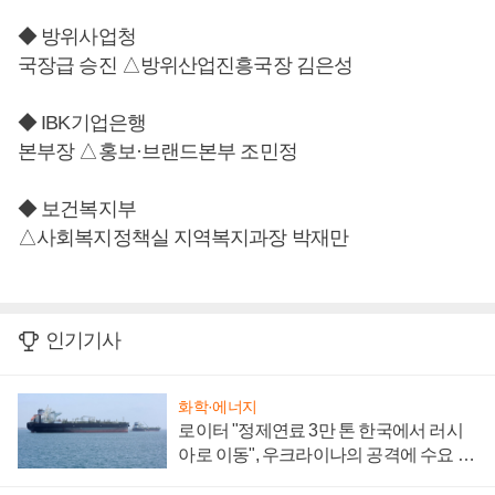
◆ 방위사업청
국장급 승진 △방위산업진흥국장 김은성
◆ IBK기업은행
본부장 △홍보·브랜드본부 조민정
◆ 보건복지부
△사회복지정책실 지역복지과장 박재만
인기기사
화학·에너지
로이터 "정제연료 3만 톤 한국에서 러시
아로 이동", 우크라이나의 공격에 수요 늘
어