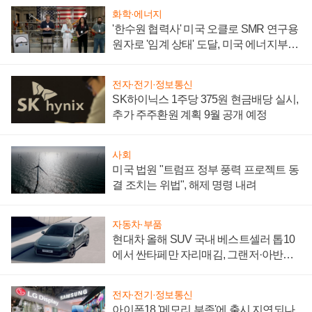
화학·에너지
'한수원 협력사' 미국 오클로 SMR 연구용
원자로 '임계 상태' 도달, 미국 에너지부
"중요한 이정표"
전자·전기·정보통신
SK하이닉스 1주당 375원 현금배당 실시,
추가 주주환원 계획 9월 공개 예정
사회
미국 법원 "트럼프 정부 풍력 프로젝트 동
결 조치는 위법", 해제 명령 내려
자동차·부품
현대차 올해 SUV 국내 베스트셀러 톱10
에서 싼타페만 자리매김, 그랜저·아반떼
'세단 쌍끌이'로 내수 방어
전자·전기·정보통신
아이폰18 '메모리 부족'에 출시 지연되나,