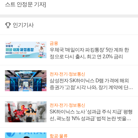
스트 안정문 기자]
인기기사
금융
우체국 '매일이자 파킹통장' 5만 계좌 한
정으로 다시 출시, 최고 연 2.0% 금리
전자·전기·정보통신
삼성전자 SK하이닉스 D램 가격에 해외
증권가 '고점' 시각 나와, 장기 계약에 단점
부각
전자·전기·정보통신
SK하이닉스 노사 '성과급 주식 지급' 평행
선, 곽노정 'N% 성과급' 법적 논란 벗을지
주목
항공·물류