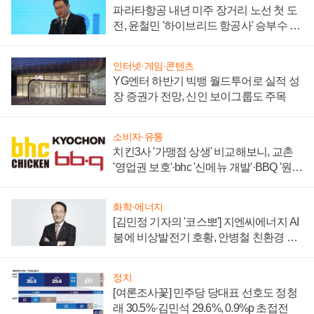
파라타항공 내년 미주 장거리 노선 첫 도
전, 윤철민 '하이브리드 항공사' 승부수 통
할까
인터넷·게임·콘텐츠
YG엔터 하반기 빅뱅 월드투어로 실적 성
장 증권가 전망, 신인 보이그룹도 주목
소비자·유통
치킨3사 '가맹점 상생' 비교해보니, 교촌
'영업권 보호'·bhc '신메뉴 개발'·BBQ '원가
부담'
화학·에너지
[김민정 기자의 '코스뽀'] 지엔씨에너지 AI
붐에 비상발전기 호황, 안병철 친환경 에
너지 발전전문기업 향한다
정치
[여론조사꽃] 민주당 당대표 선호도 정청
래 30.5%·김민석 29.6%, 0.9%p 초접전