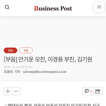
알림
부음
[부음] 안기운 모친, 이경용 부친, 김기원
2020-11-20 09:57:41
조윤호 기자 - uknow@businesspost.co.kr
0
△백태숙씨 별세, 안옥순 안옥선 안옥자 안기운(인천 서구