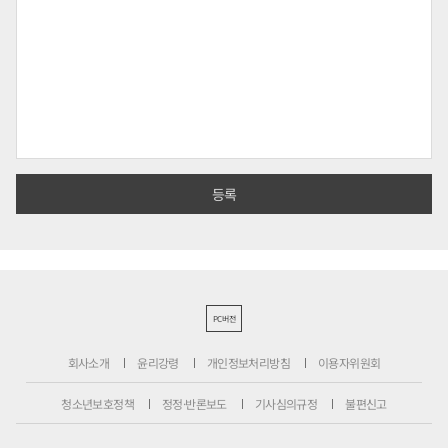
PC버전
회사소개
윤리강령
개인정보처리방침
이용자위원회
청소년보호정책
정정·반론보도
기사심의규정
불편신고