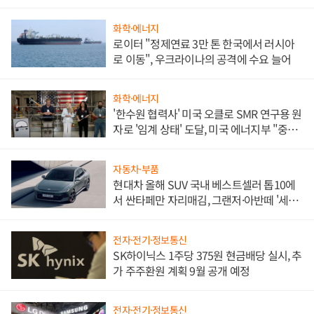
화학·에너지
로이터 "정제연료 3만 톤 한국에서 러시아
로 이동", 우크라이나의 공격에 수요 늘어
화학·에너지
'한수원 협력사' 미국 오클로 SMR 연구용 원
자로 '임계 상태' 도달, 미국 에너지부 "중요
한 이정표"
자동차·부품
현대차 올해 SUV 국내 베스트셀러 톱10에
서 싼타페만 자리매김, 그랜저·아반떼 '세단
쌍끌이'로 내수 방어
전자·전기·정보통신
SK하이닉스 1주당 375원 현금배당 실시, 추
가 주주환원 계획 9월 공개 예정
전자·전기·정보통신