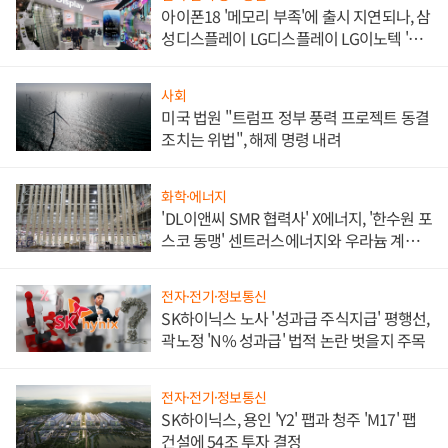
아이폰18 '메모리 부족'에 출시 지연되나, 삼
성디스플레이 LG디스플레이 LG이노텍 '탈
애플' 수익 다각화 속도
사회
미국 법원 "트럼프 정부 풍력 프로젝트 동결
조치는 위법", 해제 명령 내려
화학·에너지
'DL이앤씨 SMR 협력사' X에너지, '한수원 포
스코 동맹' 센트러스에너지와 우라늄 계약
체결
전자·전기·정보통신
SK하이닉스 노사 '성과급 주식지급' 평행선,
곽노정 'N% 성과급' 법적 논란 벗을지 주목
전자·전기·정보통신
SK하이닉스, 용인 'Y2' 팹과 청주 'M17' 팹
건설에 54조 투자 결정