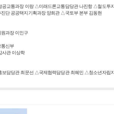
△항공교통과장 이랑 △미래드론교통담당관 나진항 △철도투
진단 공공택지기획과장 양희관 △국토부 본부 김동현
지원과장 이인구
보통신부
감사관 이상학
△홍보담당관 최문선 △국제협력담당관 최혜민 △청소년자립