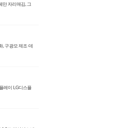
페만 자리매김, 그
강화, 구광모 제조·데
스플레이 LG디스플