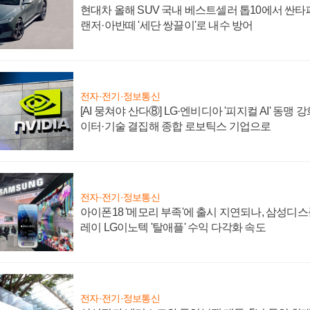
현대차 올해 SUV 국내 베스트셀러 톱10에서 싼타
랜저·아반떼 '세단 쌍끌이'로 내수 방어
전자·전기·정보통신
[AI 뭉쳐야 산다⑧] LG·엔비디아 '피지컬 AI' 동맹 
이터·기술 결집해 종합 로보틱스 기업으로
전자·전기·정보통신
아이폰18 '메모리 부족'에 출시 지연되나, 삼성디
레이 LG이노텍 '탈애플' 수익 다각화 속도
전자·전기·정보통신