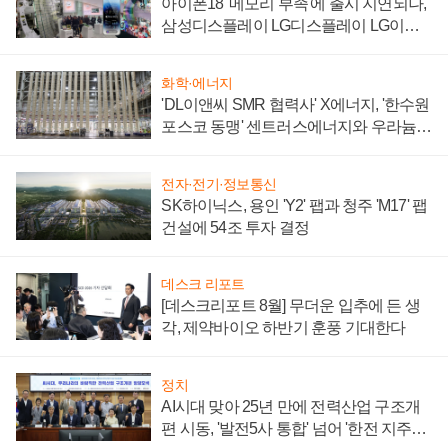
아이폰18 '메모리 부족'에 출시 지연되나,
삼성디스플레이 LG디스플레이 LG이노
텍 '탈애플' 수익 다각화 속도
화학·에너지
'DL이앤씨 SMR 협력사' X에너지, '한수원
포스코 동맹' 센트러스에너지와 우라늄
계약 체결
전자·전기·정보통신
SK하이닉스, 용인 'Y2' 팹과 청주 'M17' 팹
건설에 54조 투자 결정
데스크 리포트
[데스크리포트 8월] 무더운 입추에 든 생
각, 제약바이오 하반기 훈풍 기대한다
정치
AI시대 맞아 25년 만에 전력산업 구조개
편 시동, '발전5사 통합' 넘어 '한전 지주사'