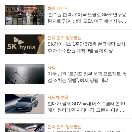
화학·에너지
'한수원 협력사' 미국 오클로 SMR 연구용
원자로 '임계 상태' 도달, 미국 에너지부
"중요한 이정표"
전자·전기·정보통신
SK하이닉스 1주당 375원 현금배당 실시,
추가 주주환원 계획 9월 공개 예정
사회
미국 법원 "트럼프 정부 풍력 프로젝트 동
결 조치는 위법", 해제 명령 내려
자동차·부품
현대차 올해 SUV 국내 베스트셀러 톱10
에서 싼타페만 자리매김, 그랜저·아반떼
'세단 쌍끌이'로 내수 방어
전자·전기·정보통신