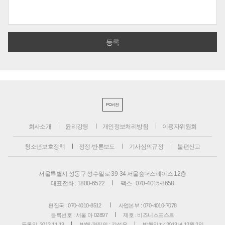
PC버전
회사소개
윤리강령
개인정보처리방침
이용자위원회
청소년보호정책
정정·반론보도
기사심의규정
불편신고
서울특별시 성동구 성수일로 39-34 서울숲더스페이스 12층
대표전화 : 1800-6522
팩스 : 070-4015-8658
편집국 : 070-4010-8512
사업본부 : 070-4010-7078
등록번호 : 서울 아 02897
제호 : 비즈니스포스트
등록일: 2013.11.13
발행·편집인 : 강석운
발행일자: 2013년 12월 2일