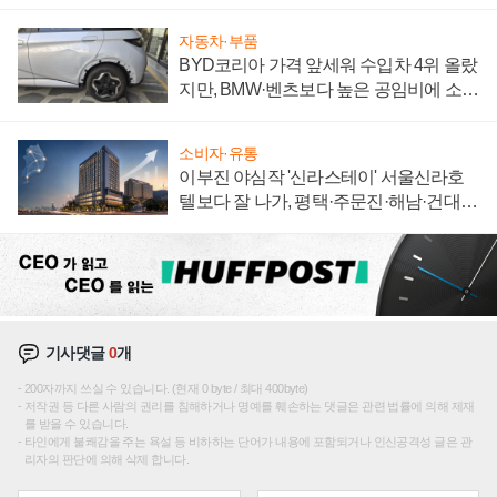
신호
자동차·부품
BYD코리아 가격 앞세워 수입차 4위 올랐
지만, BMW·벤츠보다 높은 공임비에 소비
자 불만 폭발
소비자·유통
이부진 야심작 '신라스테이' 서울신라호
텔보다 잘 나가, 평택·주문진·해남·건대로
성장판 더 넓힌다
기사댓글
0
개
200자까지 쓰실 수 있습니다. (현재 0 byte / 최대 400byte)
저작권 등 다른 사람의 권리를 침해하거나 명예를 훼손하는 댓글은 관련 법률에 의해 제재
를 받을 수 있습니다.
타인에게 불쾌감을 주는 욕설 등 비하하는 단어가 내용에 포함되거나 인신공격성 글은 관
리자의 판단에 의해 삭제 합니다.