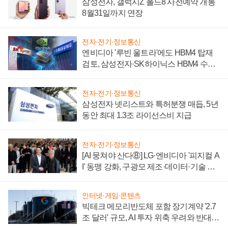
삼성전자, 갤럭시Z 폴드8 사전예약 개통
8월31일까지 연장
전자·전기·정보통신
엔비디아 '루빈 울트라'에도 HBM4 탑재
검토, 삼성전자·SK하이닉스 HBM4 수율
에 주도권 갈린다
전자·전기·정보통신
삼성전자 넷리스트와 특허분쟁 매듭, 5년
동안 최대 1.3조 라이선스비 지급
전자·전기·정보통신
[AI 뭉쳐야 산다⑧] LG·엔비디아 '피지컬 A
I' 동맹 강화, 구광모 제조·데이터·기술 결
집해 종합 로보틱스 기업으로
인터넷·게임·콘텐츠
빅테크 메모리반도체 포함 장기계약 '2.7
조 달러' 규모, AI 투자 위축 우려와 반대