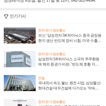
심장례식장 6호실, 발인 17일 낮 12시, 042-522-4494.
인기기사
전자·전기·정보통신
외신 "삼성전자 SK하이닉스 중국 공장용
현지 생산 반도체 장비 시험, 미국 수출통
제 대비"
전자·전기·정보통신
삼성전자 SK하이닉스 소극적 주주환원
에 해외 증권가 비판, "반도체 호황 지속
성 의문"
건설
국내외서 속도 붙는 원전 사업, 삼성물산·
현대건설·대우건설에 다가오는 '약속의
시간'
전자·전기·정보통신