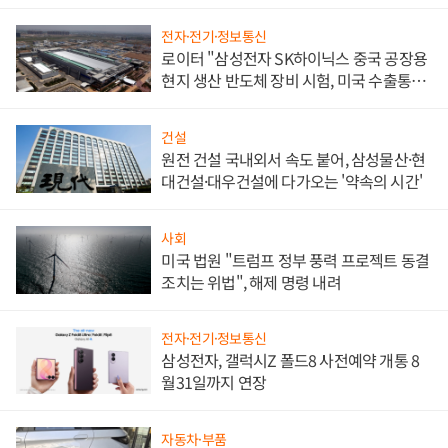
문"
전자·전기·정보통신
로이터 "삼성전자 SK하이닉스 중국 공장용
현지 생산 반도체 장비 시험, 미국 수출통제
대비"
건설
원전 건설 국내외서 속도 붙어, 삼성물산·현
대건설·대우건설에 다가오는 '약속의 시간'
사회
미국 법원 "트럼프 정부 풍력 프로젝트 동결
조치는 위법", 해제 명령 내려
전자·전기·정보통신
삼성전자, 갤럭시Z 폴드8 사전예약 개통 8
월31일까지 연장
자동차·부품