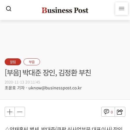
알림
부음
[부음] 박대준 장인, 김정환 부친
2020-11-13 20:11:45
조윤호 기자 - uknow@businesspost.co.kr
0
△양재홍씨 별세, 박대준(쿠팡 신사업부문 대표이사) 장인