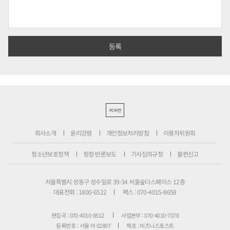
PC버전
회사소개
윤리강령
개인정보처리방침
이용자위원회
청소년보호정책
정정·반론보도
기사심의규정
불편신고
서울특별시 성동구 성수일로 39-34 서울숲더스페이스 12층
대표전화 : 1800-6522
팩스 : 070-4015-8658
편집국 : 070-4010-8512
사업본부 : 070-4010-7078
등록번호 : 서울 아 02897
제호 : 비즈니스포스트