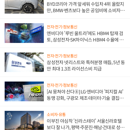
BYD코리아 가격 앞세워 수입차 4위 올랐지
만, BMW·벤츠보다 높은 공임비에 소비자
불만 폭발
전자·전기·정보통신
엔비디아 '루빈 울트라'에도 HBM4 탑재 검
토, 삼성전자·SK하이닉스 HBM4 수율에 주
도권 갈린다
전자·전기·정보통신
삼성전자 넷리스트와 특허분쟁 매듭, 5년 동
안 최대 1.3조 라이선스비 지급
전자·전기·정보통신
[AI 뭉쳐야 산다⑧] LG·엔비디아 '피지컬 AI'
동맹 강화, 구광모 제조·데이터·기술 결집
해 종합 로보틱스 기업으로
소비자·유통
이부진 야심작 '신라스테이' 서울신라호텔
보다 잘 나가, 평택·주문진·해남·건대로 성