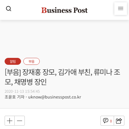
알림
부음
[부음] 장재홍 장모, 김가애 부친, 류미나 조
모, 채명병 장인
2020-11-13 15:54:45
조윤호 기자 - uknow@businesspost.co.kr
0