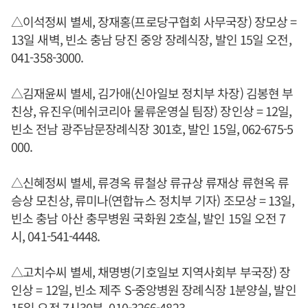
△이석정씨 별세, 장재홍(프로당구협회 사무국장) 장모상 =
13일 새벽, 빈소 충남 당진 중앙 장례식장, 발인 15일 오전,
041-358-3000.
△김재윤씨 별세, 김가애(신아일보 정치부 차장) 김봉현 부
친상, 유진우(메쉬코리아 물류운영실 팀장) 장인상 = 12일,
빈소 전남 광주남문장례식장 301호, 발인 15일, 062-675-5
000.
△신혜정씨 별세, 류경옥 류철상 류규상 류재상 류현옥 류
승상 모친상, 류미나(연합뉴스 정치부 기자) 조모상 = 13일,
빈소 충남 아산 충무병원 국화원 2호실, 발인 15일 오전 7
시, 041-541-4448.
△고치수씨 별세, 채명병(기호일보 지역사회부 부국장) 장
인상 = 12일, 빈소 제주 S-중앙병원 장례식장 1분양실, 발인
15일 오전 7시30분, 010-3266-4823.