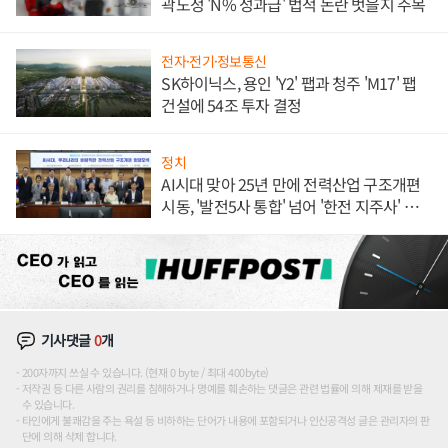
곽노정 'N% 성과급' 법적 논란 벗을지 주목
전자·전기·정보통신
SK하이닉스, 용인 'Y2' 팹과 청주 'M17' 팹
건설에 54조 투자 결정
정치
AI시대 맞아 25년 만에 전력산업 구조개편
시동, '발전5사 통합' 넘어 '한전 지주사' 재편
론도
기사댓글
0
개
200자까지 쓰실 수 있습니다. (현재 0 byte / 최대 400byte)
저작권 등 다른 사람의 권리를 침해하거나 명예를 훼손하는 댓글은 관련 법률에 의해 제재를 받을
수 있습니다.
타인에게 불쾌감을 주는 욕설 등 비하하는 단어가 내용에 포함되거나 인신공격성 글은 관리자의 판
단에 의해 삭제 합니다.