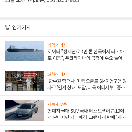
인기기사
화학·에너지
로이터 "정제연료 3만 톤 한국에서 러시아
로 이동", 우크라이나의 공격에 수요 늘어
화학·에너지
'한수원 협력사' 미국 오클로 SMR 연구용 원
자로 '임계 상태' 도달, 미국 에너지부 "중요
한 이정표"
자동차·부품
현대차 올해 SUV 국내 베스트셀러 톱10에
서 싼타페만 자리매김, 그랜저·아반떼 '세단
쌍끌이'로 내수 방어