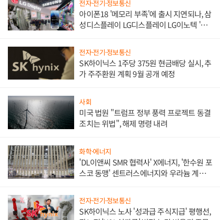
전자·전기·정보통신
아이폰18 '메모리 부족'에 출시 지연되나, 삼
성디스플레이 LG디스플레이 LG이노텍 '탈
애플' 수익 다각화 속도
전자·전기·정보통신
SK하이닉스 1주당 375원 현금배당 실시, 추
가 주주환원 계획 9월 공개 예정
사회
미국 법원 "트럼프 정부 풍력 프로젝트 동결
조치는 위법", 해제 명령 내려
화학·에너지
'DL이앤씨 SMR 협력사' X에너지, '한수원 포
스코 동맹' 센트러스에너지와 우라늄 계약
체결
전자·전기·정보통신
SK하이닉스 노사 '성과급 주식지급' 평행선,