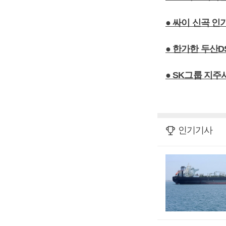
● 싸이 신곡 인
● 한가한 두산D
● SK그룹 지주
인기기사