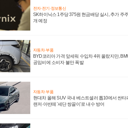
전자·전기·정보통신
SK하이닉스 1주당 375원 현금배당 실시, 추가 주
개 예정
자동차·부품
BYD코리아 가격 앞세워 수입차 4위 올랐지만, B
공임비에 소비자 불만 폭발
자동차·부품
현대차 올해 SUV 국내 베스트셀러 톱10에서 싼타
랜저·아반떼 '세단 쌍끌이'로 내수 방어