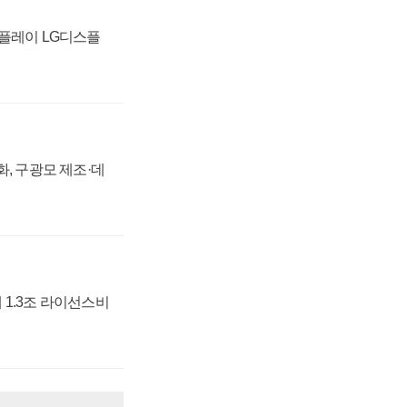
스플레이 LG디스플
강화, 구광모 제조·데
 1.3조 라이선스비