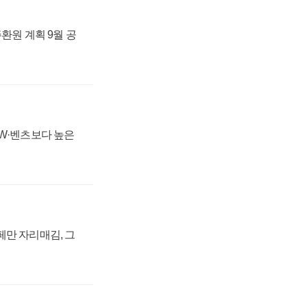
주환원 계획 9월 공
MW·벤츠보다 높은
페만 자리매김, 그