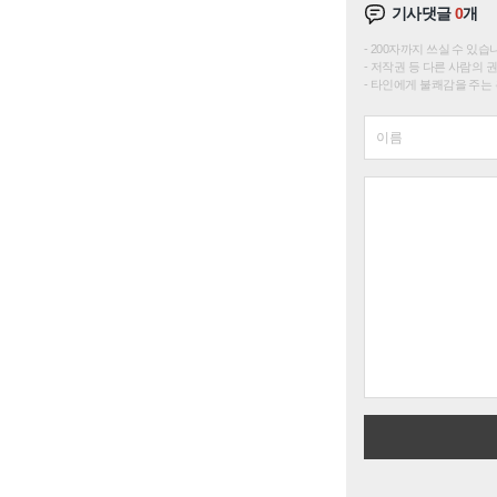
기사댓글
0
개
200자까지 쓰실 수 있습니다. 
저작권 등 다른 사람의 
타인에게 불쾌감을 주는 