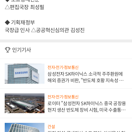
△편집국장 최성필
◆ 기획재정부
국장급 인사 △공공혁신심의관 김성진
인기기사
전자·전기·정보통신
삼성전자 SK하이닉스 소극적 주주환원에
해외 증권가 비판, "반도체 호황 지속성 의
문"
전자·전기·정보통신
로이터 "삼성전자 SK하이닉스 중국 공장용
현지 생산 반도체 장비 시험, 미국 수출통제
대비"
건설