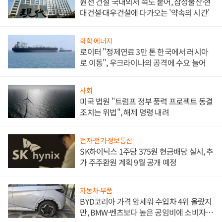
원전 건설 국내외서 속도 붙어, 삼성물산·현
대건설·대우건설에 다가오는 '약속의 시간'
화학·에너지
로이터 "정제연료 3만 톤 한국에서 러시아
로 이동", 우크라이나의 공격에 수요 늘어
사회
미국 법원 "트럼프 정부 풍력 프로젝트 동결
조치는 위법", 해제 명령 내려
전자·전기·정보통신
SK하이닉스 1주당 375원 현금배당 실시, 추
가 주주환원 계획 9월 공개 예정
자동차·부품
BYD코리아 가격 앞세워 수입차 4위 올랐지
만, BMW·벤츠보다 높은 공임비에 소비자