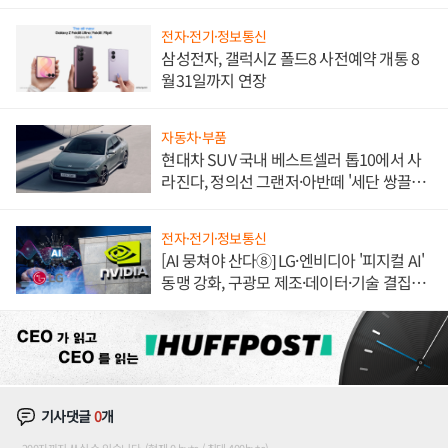
불만 폭발
전자·전기·정보통신
삼성전자, 갤럭시Z 폴드8 사전예약 개통 8
월31일까지 연장
자동차·부품
현대차 SUV 국내 베스트셀러 톱10에서 사
라진다, 정의선 그랜저·아반떼 '세단 쌍끌
이'로 내수 방어
전자·전기·정보통신
[AI 뭉쳐야 산다⑧] LG·엔비디아 '피지컬 AI'
동맹 강화, 구광모 제조·데이터·기술 결집
해 종합 로보틱스 기업으로
기사댓글
0
개