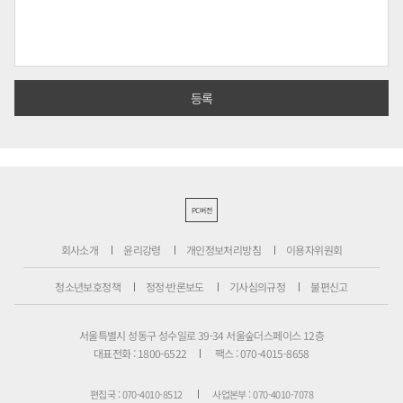
PC버전
회사소개
윤리강령
개인정보처리방침
이용자위원회
청소년보호정책
정정·반론보도
기사심의규정
불편신고
서울특별시 성동구 성수일로 39-34 서울숲더스페이스 12층
대표전화 : 1800-6522
팩스 : 070-4015-8658
편집국 : 070-4010-8512
사업본부 : 070-4010-7078