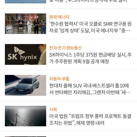
화학·에너지
'한수원 협력사' 미국 오클로 SMR 연구용 원
자로 '임계 상태' 도달, 미국 에너지부 "중요
한 이정표"
전자·전기·정보통신
SK하이닉스 1주당 375원 현금배당 실시, 추
가 주주환원 계획 9월 공개 예정
자동차·부품
현대차 올해 SUV 국내 베스트셀러 톱10에
서 싼타페만 자리매김, 그랜저·아반떼 '세단
쌍끌이'로 내수 방어
사회
미국 법원 "트럼프 정부 풍력 프로젝트 동결
조치는 위법", 해제 명령 내려