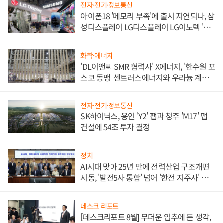
전자·전기·정보통신
아이폰18 '메모리 부족'에 출시 지연되나, 삼
성디스플레이 LG디스플레이 LG이노텍 '탈
애플' 수익 다각화 속도
화학·에너지
'DL이앤씨 SMR 협력사' X에너지, '한수원 포
스코 동맹' 센트러스에너지와 우라늄 계약
체결
전자·전기·정보통신
SK하이닉스, 용인 'Y2' 팹과 청주 'M17' 팹
건설에 54조 투자 결정
정치
AI시대 맞아 25년 만에 전력산업 구조개편
시동, '발전5사 통합' 넘어 '한전 지주사' 재편
론도
데스크 리포트
[데스크리포트 8월] 무더운 입추에 든 생각,