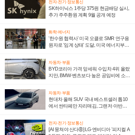
전자·전기·정보통신
SK하이닉스 1주당 375원 현금배당 실시,
추가 주주환원 계획 9월 공개 예정
화학·에너지
'한수원 협력사' 미국 오클로 SMR 연구용
원자로 '임계 상태' 도달, 미국 에너지부
"중요한 이정표"
자동차·부품
BYD코리아 가격 앞세워 수입차 4위 올랐
지만, BMW·벤츠보다 높은 공임비에 소비
자 불만 폭발
자동차·부품
현대차 올해 SUV 국내 베스트셀러 톱10
에서 싼타페만 자리매김, 그랜저·아반떼
'세단 쌍끌이'로 내수 방어
전자·전기·정보통신
[AI 뭉쳐야 산다⑧] LG·엔비디아 '피지컬 A