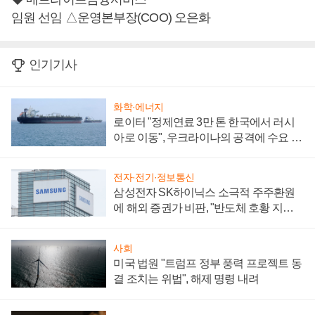
임원 선임 △운영본부장(COO) 오은화
인기기사
화학·에너지
로이터 "정제연료 3만 톤 한국에서 러시
아로 이동", 우크라이나의 공격에 수요 늘
어
전자·전기·정보통신
삼성전자 SK하이닉스 소극적 주주환원
에 해외 증권가 비판, "반도체 호황 지속
성 의문"
사회
미국 법원 "트럼프 정부 풍력 프로젝트 동
결 조치는 위법", 해제 명령 내려