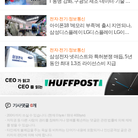
I' 동맹 강화, 구광모 제조·데이터·기술 결
집해 종합 로보틱스 기업으로
전자·전기·정보통신
아이폰18 '메모리 부족'에 출시 지연되나,
삼성디스플레이 LG디스플레이 LG이노
텍 '탈애플' 수익 다각화 속도
전자·전기·정보통신
삼성전자 넷리스트와 특허분쟁 매듭, 5년
동안 최대 1.3조 라이선스비 지급
기사댓글
0
개
200자까지 쓰실 수 있습니다. (현재 0 byte / 최대 400byte)
저작권 등 다른 사람의 권리를 침해하거나 명예를 훼손하는 댓글은 관련 법률에 의해 제재
를 받을 수 있습니다.
타인에게 불쾌감을 주는 욕설 등 비하하는 단어가 내용에 포함되거나 인신공격성 글은 관
리자의 판단에 의해 삭제 합니다.