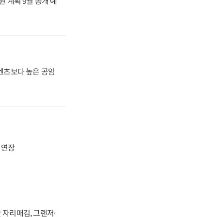
원 계획 9월 공개 예
·벤츠보다 높은 공임
지 연장
 자리매김, 그랜저·