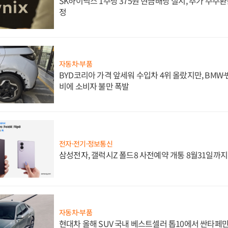
SK하이닉스 1주당 375원 현금배당 실시, 추가 주주환
정
자동차·부품
BYD코리아 가격 앞세워 수입차 4위 올랐지만, BMW
비에 소비자 불만 폭발
전자·전기·정보통신
삼성전자, 갤럭시Z 폴드8 사전예약 개통 8월31일까
자동차·부품
현대차 올해 SUV 국내 베스트셀러 톱10에서 싼타페만