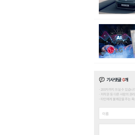
기사댓글
0
개
200자까지 쓰실 수 있습니다. (
저작권 등 다른 사람의 권리
타인에게 불쾌감을 주는 욕설