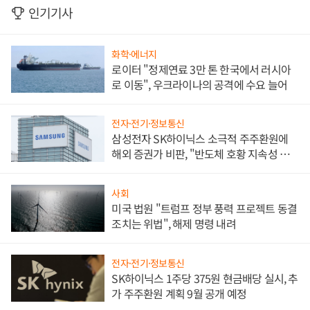
인기기사
화학·에너지
로이터 "정제연료 3만 톤 한국에서 러시아
로 이동", 우크라이나의 공격에 수요 늘어
전자·전기·정보통신
삼성전자 SK하이닉스 소극적 주주환원에
해외 증권가 비판, "반도체 호황 지속성 의
문"
사회
미국 법원 "트럼프 정부 풍력 프로젝트 동결
조치는 위법", 해제 명령 내려
전자·전기·정보통신
SK하이닉스 1주당 375원 현금배당 실시, 추
가 주주환원 계획 9월 공개 예정