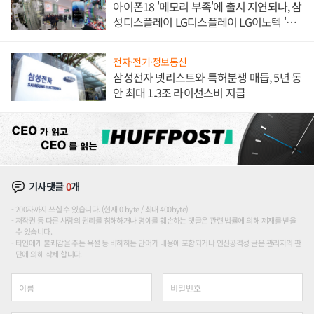
아이폰18 '메모리 부족'에 출시 지연되나, 삼
성디스플레이 LG디스플레이 LG이노텍 '탈
애플' 수익 다각화 속도
전자·전기·정보통신
삼성전자 넷리스트와 특허분쟁 매듭, 5년 동
안 최대 1.3조 라이선스비 지급
기사댓글
0
개
200자까지 쓰실 수 있습니다. (현재 0 byte / 최대 400byte)
저작권 등 다른 사람의 권리를 침해하거나 명예를 훼손하는 댓글은 관련 법률에 의해 제재를 받을
수 있습니다.
타인에게 불쾌감을 주는 욕설 등 비하하는 단어가 내용에 포함되거나 인신공격성 글은 관리자의 판
단에 의해 삭제 합니다.