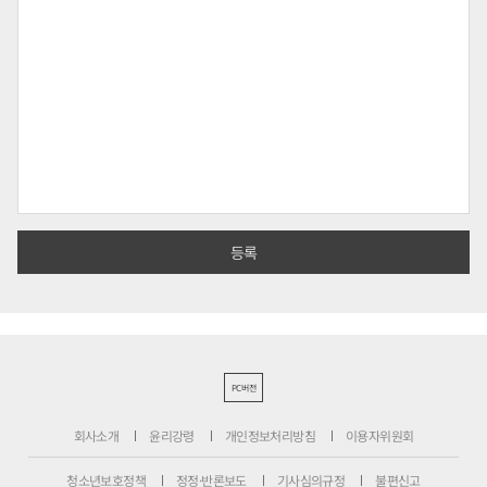
PC버전
회사소개
윤리강령
개인정보처리방침
이용자위원회
청소년보호정책
정정·반론보도
기사심의규정
불편신고