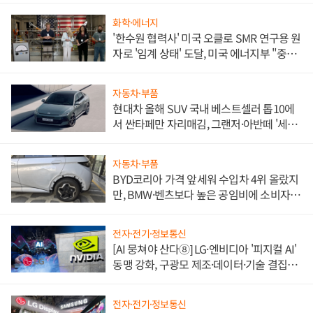
화학·에너지
'한수원 협력사' 미국 오클로 SMR 연구용 원
자로 '임계 상태' 도달, 미국 에너지부 "중요
한 이정표"
자동차·부품
현대차 올해 SUV 국내 베스트셀러 톱10에
서 싼타페만 자리매김, 그랜저·아반떼 '세단
쌍끌이'로 내수 방어
자동차·부품
BYD코리아 가격 앞세워 수입차 4위 올랐지
만, BMW·벤츠보다 높은 공임비에 소비자
불만 폭발
전자·전기·정보통신
[AI 뭉쳐야 산다⑧] LG·엔비디아 '피지컬 AI'
동맹 강화, 구광모 제조·데이터·기술 결집
해 종합 로보틱스 기업으로
전자·전기·정보통신