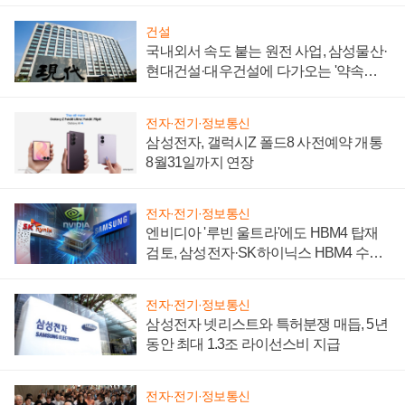
건설
국내외서 속도 붙는 원전 사업, 삼성물산·
현대건설·대우건설에 다가오는 '약속의
시간'
전자·전기·정보통신
삼성전자, 갤럭시Z 폴드8 사전예약 개통
8월31일까지 연장
전자·전기·정보통신
엔비디아 '루빈 울트라'에도 HBM4 탑재
검토, 삼성전자·SK하이닉스 HBM4 수율
에 주도권 갈린다
전자·전기·정보통신
삼성전자 넷리스트와 특허분쟁 매듭, 5년
동안 최대 1.3조 라이선스비 지급
전자·전기·정보통신