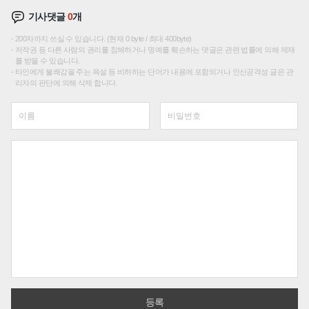
기사댓글
0
개
200자까지 쓰실 수 있습니다. (현재 0 byte / 최대 400byte)
저작권 등 다른 사람의 권리를 침해하거나 명예를 훼손하는 댓글은 관련 법률에 의해 제재
를 받을 수 있습니다.
타인에게 불쾌감을 주는 욕설 등 비하하는 단어가 내용에 포함되거나 인신공격성 글은 관
리자의 판단에 의해 삭제 합니다.