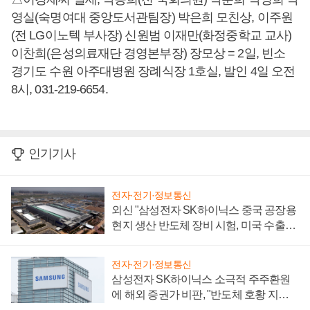
영실(숙명여대 중앙도서관팀장) 박은희 모친상, 이주원
(전 LG이노텍 부사장) 신원범 이재만(화정중학교 교사)
이찬희(은성의료재단 경영본부장) 장모상 = 2일, 빈소
경기도 수원 아주대병원 장례식장 1호실, 발인 4일 오전
8시, 031-219-6654.
인기기사
전자·전기·정보통신
외신 "삼성전자 SK하이닉스 중국 공장용
현지 생산 반도체 장비 시험, 미국 수출통
제 대비"
전자·전기·정보통신
삼성전자 SK하이닉스 소극적 주주환원
에 해외 증권가 비판, "반도체 호황 지속
성 의문"