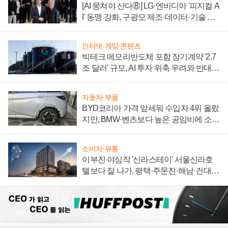
[AI 뭉쳐야 산다⑧] LG·엔비디아 '피지컬 A
I' 동맹 강화, 구광모 제조·데이터·기술 결
집해 종합 로보틱스 기업으로
인터넷·게임·콘텐츠
빅테크 메모리반도체 포함 장기계약 '2.7
조 달러' 규모, AI 투자 위축 우려와 반대
신호
자동차·부품
BYD코리아 가격 앞세워 수입차 4위 올랐
지만, BMW·벤츠보다 높은 공임비에 소비
자 불만 폭발
소비자·유통
이부진 야심작 '신라스테이' 서울신라호
텔보다 잘 나가, 평택·주문진·해남·건대로
성장판 더 넓힌다