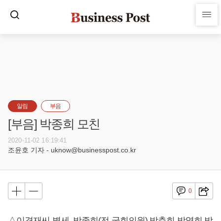
알림
부음
[부음] 박종희 모친
2020-11-02 16:19:41
조윤호 기자 - uknow@businesspost.co.kr
0
△이경재씨 별세, 박종희(전 국회의원) 박춘희 박영희 박