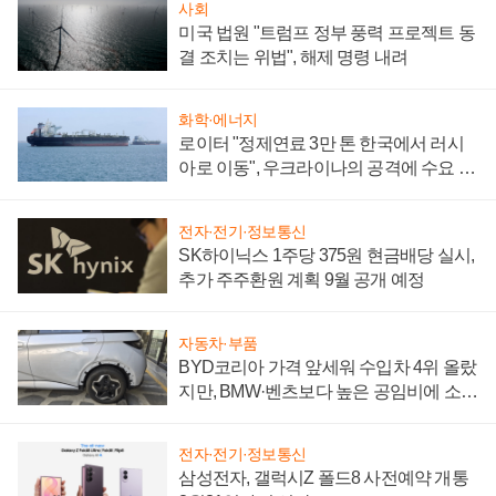
사회
미국 법원 "트럼프 정부 풍력 프로젝트 동
결 조치는 위법", 해제 명령 내려
화학·에너지
로이터 "정제연료 3만 톤 한국에서 러시
아로 이동", 우크라이나의 공격에 수요 늘
어
전자·전기·정보통신
SK하이닉스 1주당 375원 현금배당 실시,
추가 주주환원 계획 9월 공개 예정
자동차·부품
BYD코리아 가격 앞세워 수입차 4위 올랐
지만, BMW·벤츠보다 높은 공임비에 소비
자 불만 폭발
전자·전기·정보통신
삼성전자, 갤럭시Z 폴드8 사전예약 개통