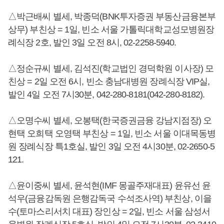
△박근배씨 별세, 박종덕(BNK투자증권 부동산금융본부
상무) 부친상 = 1일, 빈소 서울 가톨릭대학교성모병원장
례식장 2호, 발인 3일 오전 8시, 02-2258-5940.
△정순규씨 별세, 김석진(학교법인 경덕학원 이사장) 모
친상 = 2일 오전 6시, 빈소 충남대병원 장례식장 VIP실,
발인 4일 오전 7시30분, 042-280-8181(042-280-8182).
△오명수씨 별세, 오봉택(한국증권금융 강남지점장) 오
현택 오희택 오영택 부친상 = 1일, 빈소 서울 이대목동병
원 장례식장 특1호실, 발인 3일 오전 4시30분, 02-2650-5
121.
△윤이중씨 별세, 윤석현(IMF 몽골주재대표) 윤유선 윤
석우(금융감독원 은행감독국 수석조사역) 부친상, 이을
수(토마스리서치 대표) 장인상 = 2일, 빈소 서울 삼성서