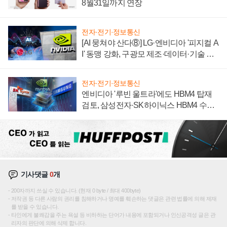
8월31일까지 연장
전자·전기·정보통신
[AI 뭉쳐야 산다⑧] LG·엔비디아 '피지컬 A
I' 동맹 강화, 구광모 제조·데이터·기술 결
집해 종합 로보틱스 기업으로
전자·전기·정보통신
엔비디아 '루빈 울트라'에도 HBM4 탑재
검토, 삼성전자·SK하이닉스 HBM4 수율
에 주도권 갈린다
기사댓글
0
개
200자까지 쓰실 수 있습니다. (현재 0 byte / 최대 400byte)
저작권 등 다른 사람의 권리를 침해하거나 명예를 훼손하는 댓글은 관련 법률에 의해 제재
를 받을 수 있습니다.
타인에게 불쾌감을 주는 욕설 등 비하하는 단어가 내용에 포함되거나 인신공격성 글은 관
리자의 판단에 의해 삭제 합니다.