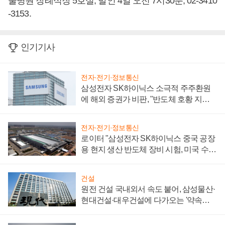
울병원 장례식장 5호실, 발인 4일 오전 7시30분, 02-3410
-3153.
인기기사
전자·전기·정보통신
삼성전자 SK하이닉스 소극적 주주환원
에 해외 증권가 비판, "반도체 호황 지속
성 의문"
전자·전기·정보통신
로이터 "삼성전자 SK하이닉스 중국 공장
용 현지 생산 반도체 장비 시험, 미국 수출
통제 대비"
건설
원전 건설 국내외서 속도 붙어, 삼성물산·
현대건설·대우건설에 다가오는 '약속의
시간'