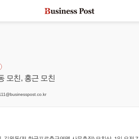
동 모친, 홍근 모친
1@businesspost.co.kr
 김원동(전 한국프로축구연맹 사무총장) 모친상, 1일 오전 7