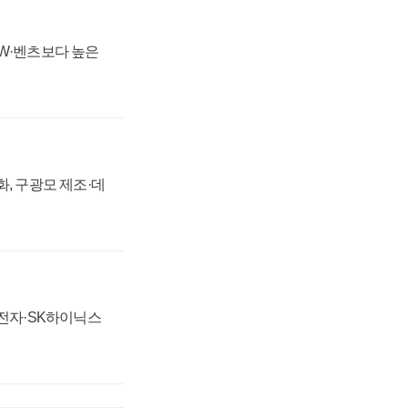
MW·벤츠보다 높은
강화, 구광모 제조·데
성전자·SK하이닉스