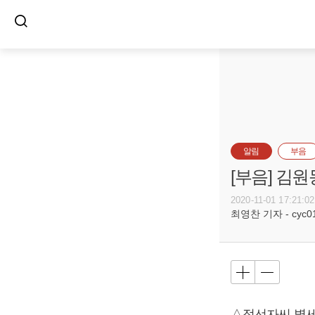
알림
부음
[부음] 김원
2020-11-01 17:21:02
최영찬 기자 - cyc011
△정선자씨 별세,