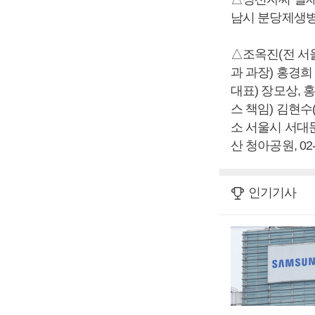
남시 분당제생병원 
△조옥진(전 서
과 과장) 홍경
대표) 장모상,
스 책임) 김현수
소 서울시 서대문
산 청아공원, 02-2
인기기사