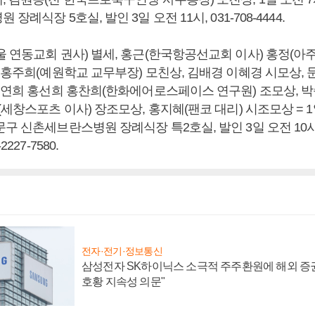
장례식장 5호실, 발인 3일 오전 11시, 031-708-4444.
울 연동교회 권사) 별세, 홍근(한국항공선교회 이사) 홍정(
희 홍주희(예원학교 교무부장) 모친상, 김배경 이혜경 시모상,
 홍연희 홍선희 홍찬희(한화에어로스페이스 연구원) 조모상, 
(세창스포츠 이사) 장조모상, 홍지혜(팬코 대리) 시조모상 = 1일
구 신촌세브란스병원 장례식장 특2호실, 발인 3일 오전 10시
227-7580.
전자·전기·정보통신
삼성전자 SK하이닉스 소극적 주주환원에 해외 증권
호황 지속성 의문"