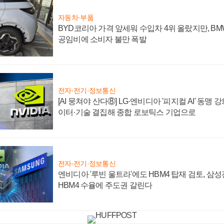
자동차·부품
BYD코리아 가격 앞세워 수입차 4위 올랐지만, B
공임비에 소비자 불만 폭발
전자·전기·정보통신
[AI 뭉쳐야 산다⑧] LG·엔비디아 '피지컬 AI' 동맹 
이터·기술 결집해 종합 로보틱스 기업으로
전자·전기·정보통신
엔비디아 '루빈 울트라'에도 HBM4 탑재 검토, 삼
HBM4 수율에 주도권 갈린다