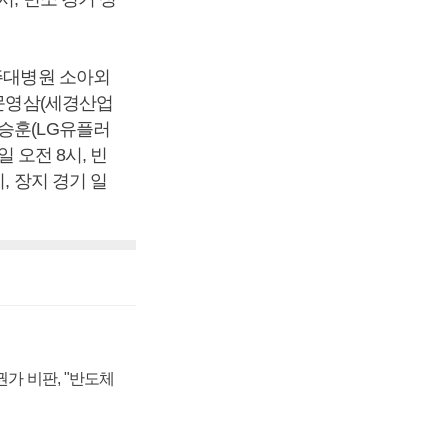
아주대병원 소아외
 문영삼(세경산업
박승훈(LG유플러
 오전 8시, 빈
, 장지 경기 일
가 비판, "반도체