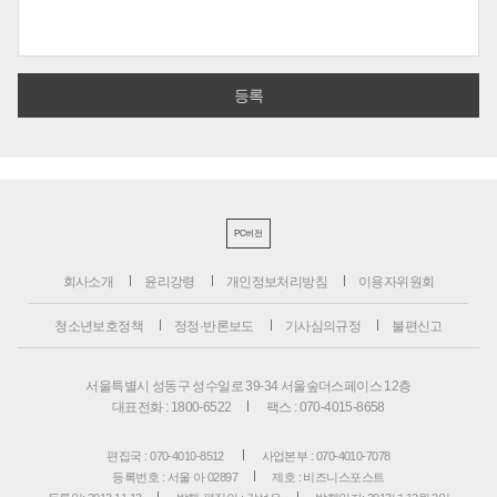
PC버전
회사소개
윤리강령
개인정보처리방침
이용자위원회
청소년보호정책
정정·반론보도
기사심의규정
불편신고
서울특별시 성동구 성수일로 39-34 서울숲더스페이스 12층
대표전화 : 1800-6522
팩스 : 070-4015-8658
편집국 : 070-4010-8512
사업본부 : 070-4010-7078
등록번호 : 서울 아 02897
제호 : 비즈니스포스트