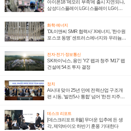
아이폰18 '메모리 부족'에 출시 지연되나,
삼성디스플레이 LG디스플레이 LG이노
텍 '탈애플' 수익 다각화 속도
화학·에너지
'DL이앤씨 SMR 협력사' X에너지, '한수원
포스코 동맹' 센트러스에너지와 우라늄
계약 체결
전자·전기·정보통신
SK하이닉스, 용인 'Y2' 팹과 청주 'M17' 팹
건설에 54조 투자 결정
정치
AI시대 맞아 25년 만에 전력산업 구조개
편 시동, '발전5사 통합' 넘어 '한전 지주사'
재편론도
데스크 리포트
[데스크리포트 8월] 무더운 입추에 든 생
각, 제약바이오 하반기 훈풍 기대한다