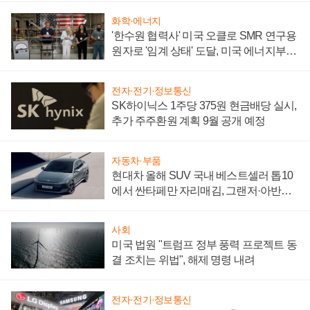
화학·에너지
'한수원 협력사' 미국 오클로 SMR 연구용
원자로 '임계 상태' 도달, 미국 에너지부
"중요한 이정표"
전자·전기·정보통신
SK하이닉스 1주당 375원 현금배당 실시,
추가 주주환원 계획 9월 공개 예정
자동차·부품
현대차 올해 SUV 국내 베스트셀러 톱10
에서 싼타페만 자리매김, 그랜저·아반떼
'세단 쌍끌이'로 내수 방어
사회
미국 법원 "트럼프 정부 풍력 프로젝트 동
결 조치는 위법", 해제 명령 내려
전자·전기·정보통신