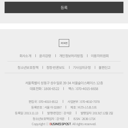
PC버전
회사소개
윤리강령
개인정보처리방침
이용자위원회
청소년보호정책
정정·반론보도
기사심의규정
불편신고
서울특별시 성동구 성수일로 39-34 서울숲더스페이스 12층
대표전화 : 1800-6522
팩스 : 070-4015-8658
편집국 : 070-4010-8512
사업본부 : 070-4010-7078
등록번호 : 서울 아 02897
제호 : 비즈니스포스트
등록일: 2013.11.13
발행·편집인 : 강석운
발행일자: 2013년 12월 2일
청소년보호책임자 : 강석운
ISSN : 2636-171X
Copyright ⓒ
B
USINESSPOST
. All rights reserved.