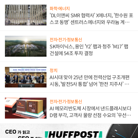
화학·에너지
'DL이앤씨 SMR 협력사' X에너지, '한수원 포
스코 동맹' 센트러스에너지와 우라늄 계약
체결
전자·전기·정보통신
SK하이닉스, 용인 'Y2' 팹과 청주 'M17' 팹
건설에 54조 투자 결정
정치
AI시대 맞아 25년 만에 전력산업 구조개편
시동, '발전5사 통합' 넘어 '한전 지주사' 재편
론도
전자·전기·정보통신
AI 메모리반도체 시장에서 낸드플래시보다
D램 부각, 고객사 물량 선점 수요의 '우선순
위'