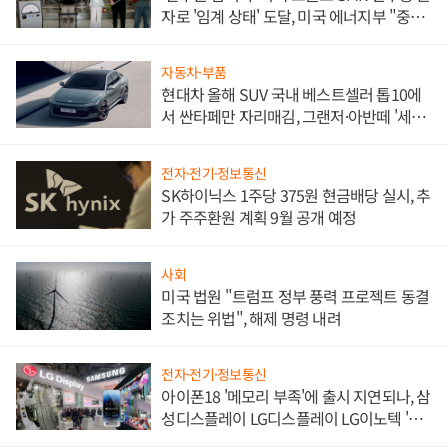
자로 '임계 상태' 도달, 미국 에너지부 "중요
한 이정표"
자동차·부품
현대차 올해 SUV 국내 베스트셀러 톱10에
서 싼타페만 자리매김, 그랜저·아반떼 '세단
쌍끌이'로 내수 방어
전자·전기·정보통신
SK하이닉스 1주당 375원 현금배당 실시, 추
가 주주환원 계획 9월 공개 예정
사회
미국 법원 "트럼프 정부 풍력 프로젝트 동결
조치는 위법", 해제 명령 내려
전자·전기·정보통신
아이폰18 '메모리 부족'에 출시 지연되나, 삼
성디스플레이 LG디스플레이 LG이노텍 '탈
애플' 수익 다각화 속도