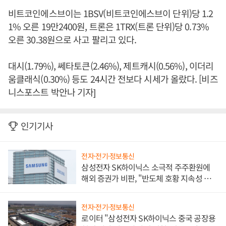
비트코인에스브이는 1BSV(비트코인에스브이 단위)당 1.2
1% 오른 19만2400원, 트론은 1TRX(트론 단위)당 0.73%
오른 30.38원으로 사고 팔리고 있다.
대시(1.79%), 쎄타토큰(2.46%), 제트캐시(0.56%), 이더리
움클래식(0.30%) 등도 24시간 전보다 시세가 올랐다. [비즈
니스포스트 박안나 기자]
인기기사
전자·전기·정보통신
삼성전자 SK하이닉스 소극적 주주환원에
해외 증권가 비판, "반도체 호황 지속성 의
문"
전자·전기·정보통신
로이터 "삼성전자 SK하이닉스 중국 공장용