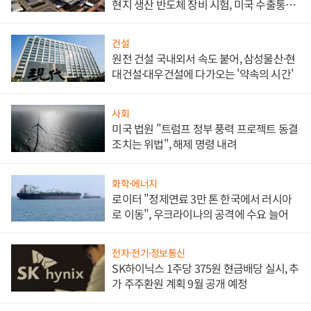
현지 생산 반도체 장비 시험, 미국 수출통제
대비"
건설
원전 건설 국내외서 속도 붙어, 삼성물산·현
대건설·대우건설에 다가오는 '약속의 시간'
사회
미국 법원 "트럼프 정부 풍력 프로젝트 동결
조치는 위법", 해제 명령 내려
화학·에너지
로이터 "정제연료 3만 톤 한국에서 러시아
로 이동", 우크라이나의 공격에 수요 늘어
전자·전기·정보통신
SK하이닉스 1주당 375원 현금배당 실시, 추
가 주주환원 계획 9월 공개 예정