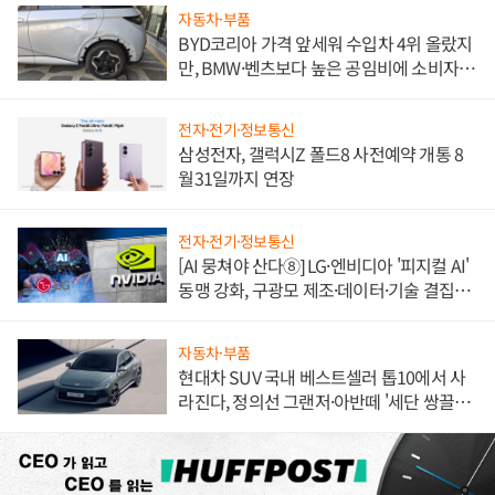
자동차·부품
BYD코리아 가격 앞세워 수입차 4위 올랐지
만, BMW·벤츠보다 높은 공임비에 소비자
불만 폭발
전자·전기·정보통신
삼성전자, 갤럭시Z 폴드8 사전예약 개통 8
월31일까지 연장
전자·전기·정보통신
[AI 뭉쳐야 산다⑧] LG·엔비디아 '피지컬 AI'
동맹 강화, 구광모 제조·데이터·기술 결집
해 종합 로보틱스 기업으로
자동차·부품
현대차 SUV 국내 베스트셀러 톱10에서 사
라진다, 정의선 그랜저·아반떼 '세단 쌍끌
이'로 내수 방어