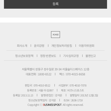
PC버전
회사소개
윤리강령
개인정보처리방침
이용자위원회
청소년보호정책
정정·반론보도
기사심의규정
불편신고
서울특별시 성동구 성수일로 39-34 서울숲더스페이스 12층
대표전화 : 1800-6522
팩스 : 070-4015-8658
편집국 : 070-4010-8512
사업본부 : 070-4010-7078
등록번호 : 서울 아 02897
제호 : 비즈니스포스트
등록일: 2013.11.13
발행·편집인 : 강석운
발행일자: 2013년 12월 2일
청소년보호책임자 : 강석운
ISSN : 2636-171X
Copyright ⓒ
B
USINESSPOST
. All rights reserved.