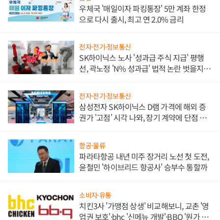
우체국 '매일이자 파킹통장' 5만 계좌 한정
으로 다시 출시, 최고 연 2.0% 금리
전자·전기·정보통신
SK하이닉스 노사 '성과급 주식 지급' 평행
선, 곽노정 'N% 성과급' 법적 논란 벗을지 주
목
전자·전기·정보통신
삼성전자 SK하이닉스 D램 가격에 해외 증
권가 '고점' 시각 나와, 장기 계약에 단점 부
각
항공·물류
파라타항공 내년 미주 장거리 노선 첫 도전,
윤철민 '하이브리드 항공사' 승부수 통할까
소비자·유통
치킨3사 '가맹점 상생' 비교해보니, 교촌 '영
업권 보호'·bhc '신메뉴 개발'·BBQ '원가 부