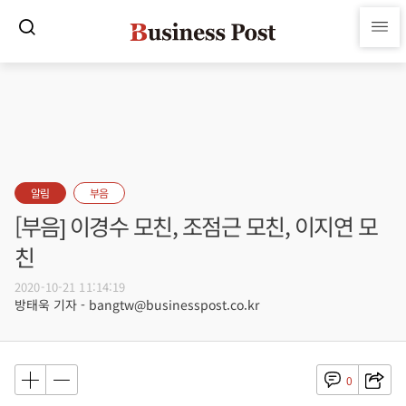
알림
부음
[부음] 이경수 모친, 조점근 모친, 이지연 모
친
2020-10-21 11:14:19
방태욱 기자 - bangtw@businesspost.co.kr
0