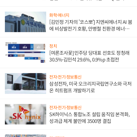
담'
화학·에너지
[김민정 기자의 '코스뽀'] 지엔씨에너지 AI 붐
에 비상발전기 호황, 안병철 친환경 에너지
발전전문기업 향한다
정치
[여론조사꽃] 민주당 당대표 선호도 정청래
30.5%·김민석 29.6%, 0.9%p 초접전
전자·전기·정보통신
삼성전자, 미국 오크리지국립연구소와 극저
온 히트펌프 개발하기로
전자·전기·정보통신
SK하이닉스 통합노조 설립 움직임 본격화,
성과급 체계 불만에 3500명 결집