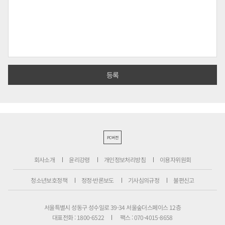
PC버전
회사소개
윤리강령
개인정보처리방침
이용자위원회
청소년보호정책
정정·반론보도
기사심의규정
불편신고
서울특별시 성동구 성수일로 39-34 서울숲더스페이스 12층
대표전화 : 1800-6522
팩스 : 070-4015-8658