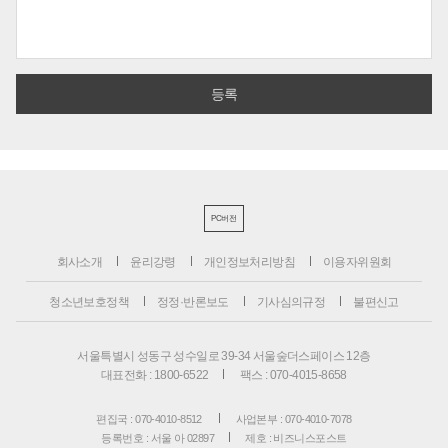
PC버전
회사소개
윤리강령
개인정보처리방침
이용자위원회
청소년보호정책
정정·반론보도
기사심의규정
불편신고
서울특별시 성동구 성수일로 39-34 서울숲더스페이스 12층
대표전화 : 1800-6522
팩스 : 070-4015-8658
편집국 : 070-4010-8512
사업본부 : 070-4010-7078
등록번호 : 서울 아 02897
제호 : 비즈니스포스트