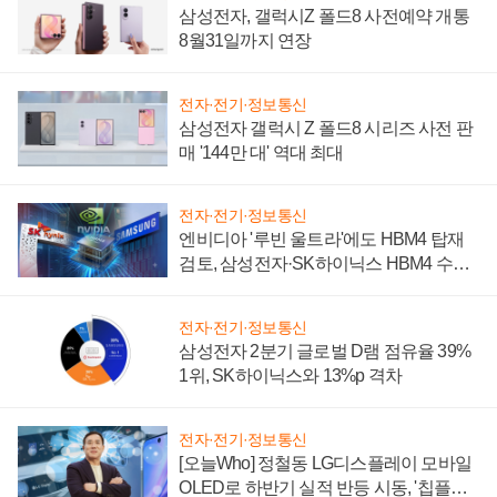
삼성전자, 갤럭시Z 폴드8 사전예약 개통
8월31일까지 연장
전자·전기·정보통신
삼성전자 갤럭시 Z 폴드8 시리즈 사전 판
매 '144만 대' 역대 최대
전자·전기·정보통신
엔비디아 '루빈 울트라'에도 HBM4 탑재
검토, 삼성전자·SK하이닉스 HBM4 수율
에 주도권 갈린다
전자·전기·정보통신
삼성전자 2분기 글로벌 D램 점유율 39%
1위, SK하이닉스와 13%p 격차
전자·전기·정보통신
[오늘Who] 정철동 LG디스플레이 모바일
OLED로 하반기 실적 반등 시동, '칩플레