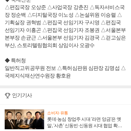
△편집국장 오상준 △사업국장 강춘진 △독자서비스국
장 정순백 △디지털국장 이노성 △논설위원 이승렬 △
기획실장 권혁범 △편집국 선임기자 구시영 △편집국
선임기자 이흥곤 △편집국 선임기자 조봉권 △서울본부
본부장 손균근 △서울본부 선임기자 김경국 △걷고싶은
부산, 스토리텔링협의회 상임이사 오광수
◆ 특허청
일반직고위공무원 전보 △특허심판원 심판장 김명섭 △
국제지식재산연수원장 황호윤
인기기사
소비자·유통
롯데·농심 창업주 시대 '라면 앙금'은 옛
말, '사촌' 신동빈·신동원 시대 협업 확대