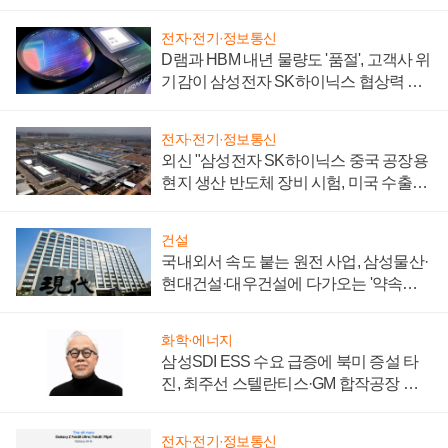
일로
전자·전기·정보통신
D램과 HBM 내년 물량도 '품절', 고객사 위
기감이 삼성전자 SK하이닉스 협상력 더
키워
전자·전기·정보통신
외신 "삼성전자 SK하이닉스 중국 공장용
현지 생산 반도체 장비 시험, 미국 수출통
제 대비"
건설
국내외서 속도 붙는 원전 사업, 삼성물산·
현대건설·대우건설에 다가오는 '약속의
시간'
화학·에너지
삼성SDI ESS 수요 급증에 북미 증설 타
진, 최주선 스텔란티스·GM 합작공장 건
설 재추진하나
전자·전기·정보통신