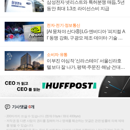
삼성전자 넷리스트와 특허분쟁 매듭, 5년
동안 최대 1.3조 라이선스비 지급
전자·전기·정보통신
[AI 뭉쳐야 산다⑧] LG·엔비디아 '피지컬 A
I' 동맹 강화, 구광모 제조·데이터·기술 결
집해 종합 로보틱스 기업으로
소비자·유통
이부진 야심작 '신라스테이' 서울신라호
텔보다 잘 나가, 평택·주문진·해남·건대로
성장판 더 넓힌다
기사댓글
0
개
200자까지 쓰실 수 있습니다. (현재 0 byte / 최대 400byte)
저작권 등 다른 사람의 권리를 침해하거나 명예를 훼손하는 댓글은 관련 법률에 의해 제재
를 받을 수 있습니다.