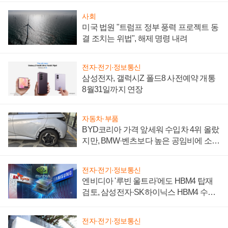
사회
미국 법원 "트럼프 정부 풍력 프로젝트 동
결 조치는 위법", 해제 명령 내려
전자·전기·정보통신
삼성전자, 갤럭시Z 폴드8 사전예약 개통
8월31일까지 연장
자동차·부품
BYD코리아 가격 앞세워 수입차 4위 올랐
지만, BMW·벤츠보다 높은 공임비에 소비
자 불만 폭발
전자·전기·정보통신
엔비디아 '루빈 울트라'에도 HBM4 탑재
검토, 삼성전자·SK하이닉스 HBM4 수율
에 주도권 갈린다
전자·전기·정보통신