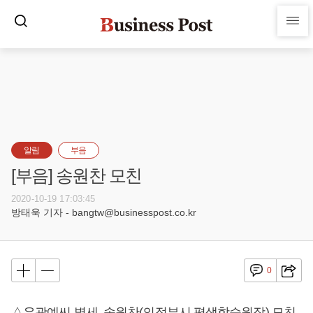
알림
부음
[부음] 송원찬 모친
2020-10-19 17:03:45
방태욱 기자 - bangtw@businesspost.co.kr
0
△유광예씨 별세, 송원찬(의정부시 평생학습원장) 모친