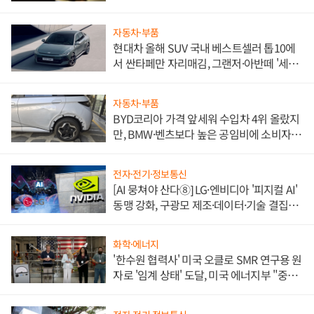
자동차·부품
현대차 올해 SUV 국내 베스트셀러 톱10에
서 싼타페만 자리매김, 그랜저·아반떼 '세단
쌍끌이'로 내수 방어
자동차·부품
BYD코리아 가격 앞세워 수입차 4위 올랐지
만, BMW·벤츠보다 높은 공임비에 소비자
불만 폭발
전자·전기·정보통신
[AI 뭉쳐야 산다⑧] LG·엔비디아 '피지컬 AI'
동맹 강화, 구광모 제조·데이터·기술 결집
해 종합 로보틱스 기업으로
화학·에너지
'한수원 협력사' 미국 오클로 SMR 연구용 원
자로 '임계 상태' 도달, 미국 에너지부 "중요
한 이정표"