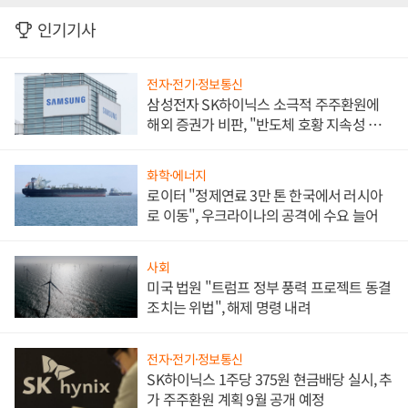
인기기사
전자·전기·정보통신
삼성전자 SK하이닉스 소극적 주주환원에
해외 증권가 비판, "반도체 호황 지속성 의
문"
화학·에너지
로이터 "정제연료 3만 톤 한국에서 러시아
로 이동", 우크라이나의 공격에 수요 늘어
사회
미국 법원 "트럼프 정부 풍력 프로젝트 동결
조치는 위법", 해제 명령 내려
전자·전기·정보통신
SK하이닉스 1주당 375원 현금배당 실시, 추
가 주주환원 계획 9월 공개 예정