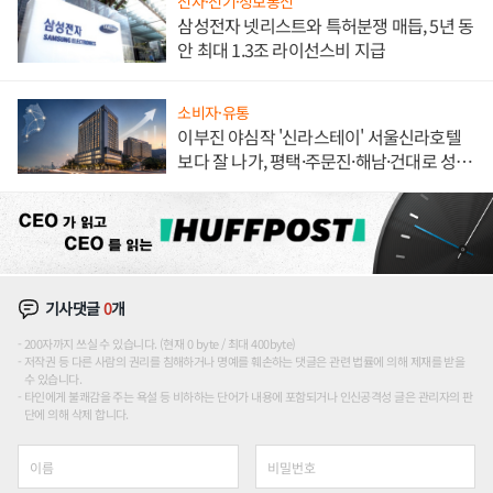
전자·전기·정보통신
삼성전자 넷리스트와 특허분쟁 매듭, 5년 동
안 최대 1.3조 라이선스비 지급
소비자·유통
이부진 야심작 '신라스테이' 서울신라호텔
보다 잘 나가, 평택·주문진·해남·건대로 성
장판 더 넓힌다
기사댓글
0
개
200자까지 쓰실 수 있습니다. (현재 0 byte / 최대 400byte)
저작권 등 다른 사람의 권리를 침해하거나 명예를 훼손하는 댓글은 관련 법률에 의해 제재를 받을
수 있습니다.
타인에게 불쾌감을 주는 욕설 등 비하하는 단어가 내용에 포함되거나 인신공격성 글은 관리자의 판
단에 의해 삭제 합니다.