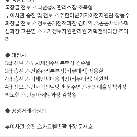
국장급 전보 △과천청사관리소장 조욱형
부이사관 승진 및 전보 △주한미군기지이전지원단 장동수
과장급 전보 △정보공개정책과장 김태익 △공공서비스혁
신과장 고은영 △국가정보자원관리원 기획전략과장 조아
라
◆ 대전시
3급 전보 △도시재생주택본부장 김준열
3급 승진 △건설관리본부장(직무대리) 지용환
4급 승진 △미세먼지대응과장(직무대리) 이원천
4급 전보 △인사혁신담당관 문주연 △문화예술정책과장
박도현 △관광마케팅과장 김창일
◆ 공정거래위원회
부이사관 승진 △카르텔총괄과장 문재호