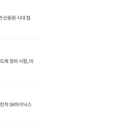
동빈·신동원 시대 협
도체 장비 시험, 미
성전자 SK하이닉스