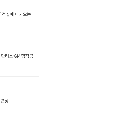
대우건설에 다가오는
스텔란티스·GM 합작공
지 연장