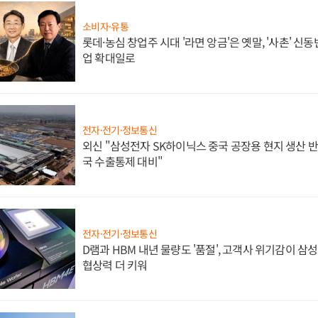
소비자·유통
롯데·농심 창업주 시대 '라면 앙금'은 옛말, '사촌' 신
업 확대일로
전자·전기·정보통신
외신 "삼성전자 SK하이닉스 중국 공장용 현지 생산 반
국 수출통제 대비"
전자·전기·정보통신
D램과 HBM 내년 물량도 '품절', 고객사 위기감이 삼
협상력 더 키워