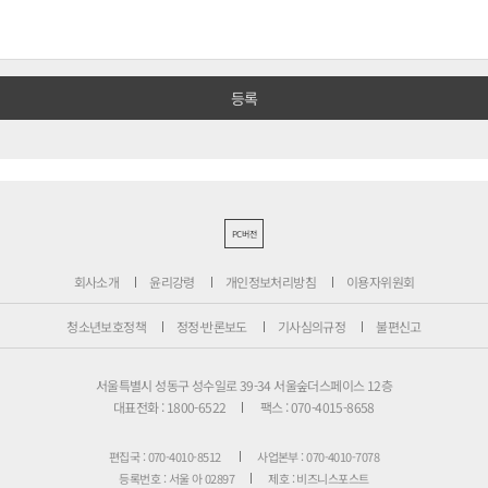
PC버전
회사소개
윤리강령
개인정보처리방침
이용자위원회
청소년보호정책
정정·반론보도
기사심의규정
불편신고
서울특별시 성동구 성수일로 39-34 서울숲더스페이스 12층
대표전화 : 1800-6522
팩스 : 070-4015-8658
편집국 : 070-4010-8512
사업본부 : 070-4010-7078
등록번호 : 서울 아 02897
제호 : 비즈니스포스트