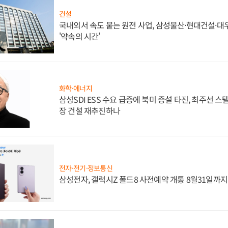
건설
국내외서 속도 붙는 원전 사업, 삼성물산·현대건설·
'약속의 시간'
화학·에너지
삼성SDI ESS 수요 급증에 북미 증설 타진, 최주선 
장 건설 재추진하나
전자·전기·정보통신
삼성전자, 갤럭시Z 폴드8 사전예약 개통 8월31일까