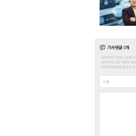
기사댓글
0
개
200자까지 쓰실 수 있습니다. (
저작권 등 다른 사람의 권리
타인에게 불쾌감을 주는 욕설