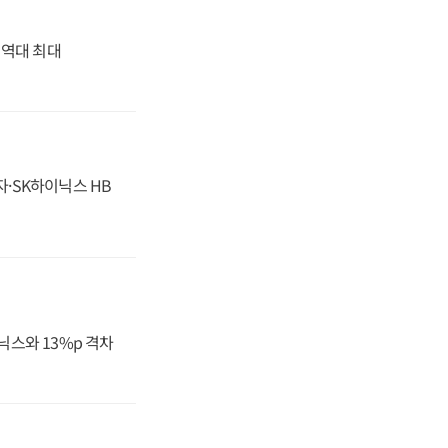
' 역대 최대
자·SK하이닉스 HB
닉스와 13%p 격차