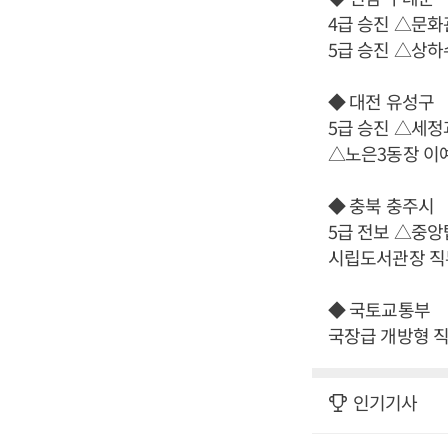
4급 승진 △문
5급 승진 △상
◆ 대전 유성구
5급 승진 △세
△노은3동장 이
◆ 충북 충주시
5급 전보 △중
시립도서관장 직
◆ 국토교통부
국장급 개방형 
인기기사