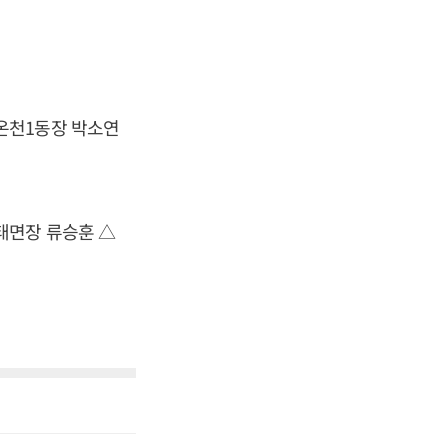
온천1동장 박소연
태면장 류승훈 △