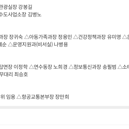
화관광실장 강봉길
하수도사업소장 김병노
정과장 장귀숙 △아동가족과장 정용민 △건강정책과장 유미영 △
예순 △운영지원과(비서실) 나병용
앙탑면장 이정학 △연수동장 노희경 △정보통신과장 송필범 △소
무대리 최승호
직위 임용 △항공교통본부장 장만희