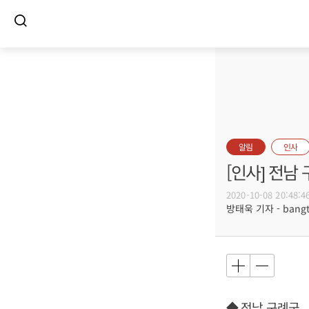
알림
인사
[인사] 전남
2020-10-08 20:48:4
방태욱 기자 - bangtw
◆ 전남 구례군