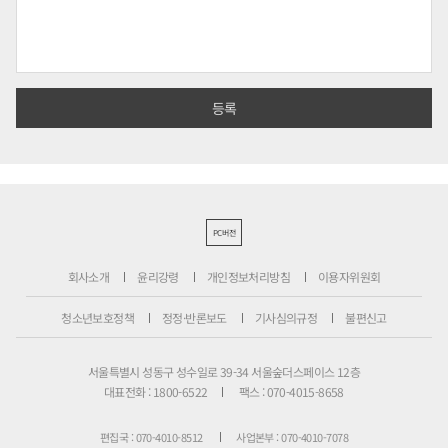
PC버전
회사소개
윤리강령
개인정보처리방침
이용자위원회
청소년보호정책
정정·반론보도
기사심의규정
불편신고
서울특별시 성동구 성수일로 39-34 서울숲더스페이스 12층
대표전화 : 1800-6522
팩스 : 070-4015-8658
편집국 : 070-4010-8512
사업본부 : 070-4010-7078