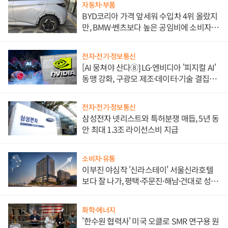
자동차·부품
BYD코리아 가격 앞세워 수입차 4위 올랐지
만, BMW·벤츠보다 높은 공임비에 소비자
불만 폭발
전자·전기·정보통신
[AI 뭉쳐야 산다⑧] LG·엔비디아 '피지컬 AI'
동맹 강화, 구광모 제조·데이터·기술 결집
해 종합 로보틱스 기업으로
전자·전기·정보통신
삼성전자 넷리스트와 특허분쟁 매듭, 5년 동
안 최대 1.3조 라이선스비 지급
소비자·유통
이부진 야심작 '신라스테이' 서울신라호텔
보다 잘 나가, 평택·주문진·해남·건대로 성
장판 더 넓힌다
화학·에너지
'한수원 협력사' 미국 오클로 SMR 연구용 원