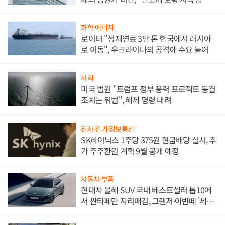
문"
화학·에너지
로이터 "정제연료 3만 톤 한국에서 러시아
로 이동", 우크라이나의 공격에 수요 늘어
사회
미국 법원 "트럼프 정부 풍력 프로젝트 동결
조치는 위법", 해제 명령 내려
전자·전기·정보통신
SK하이닉스 1주당 375원 현금배당 실시, 추
가 주주환원 계획 9월 공개 예정
자동차·부품
현대차 올해 SUV 국내 베스트셀러 톱10에
서 싼타페만 자리매김, 그랜저·아반떼 '세단
쌍끌이'로 내수 방어