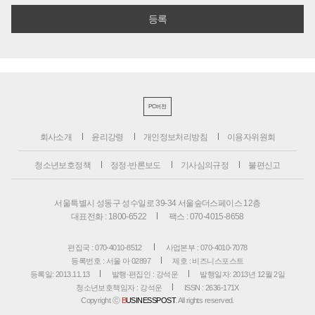
PC버전
회사소개
윤리강령
개인정보처리방침
이용자위원회
청소년보호정책
정정·반론보도
기사심의규정
불편신고
서울특별시 성동구 성수일로 39-34 서울숲더스페이스 12층
대표전화 : 1800-6522
팩스 : 070-4015-8658
편집국 : 070-4010-8512
사업본부 : 070-4010-7078
등록번호 : 서울 아 02897
제호 : 비즈니스포스트
등록일: 2013.11.13
발행·편집인 : 강석운
발행일자: 2013년 12월 2일
청소년보호책임자 : 강석운
ISSN : 2636-171X
Copyright ⓒ
B
USINESSPOST
. All rights reserved.