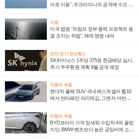
아로 이동", 우크라이나의 공격에 수요 늘
어
사회
미국 법원 "트럼프 정부 풍력 프로젝트 동
결 조치는 위법", 해제 명령 내려
전자·전기·정보통신
SK하이닉스 1주당 375원 현금배당 실시,
추가 주주환원 계획 9월 공개 예정
자동차·부품
현대차 올해 SUV 국내 베스트셀러 톱10
에서 싼타페만 자리매김, 그랜저·아반떼
'세단 쌍끌이'로 내수 방어
자동차·부품
BYD코리아 가격 앞세워 수입차 4위 올랐
지만, BMW·벤츠보다 높은 공임비에 소비
자 불만 폭발