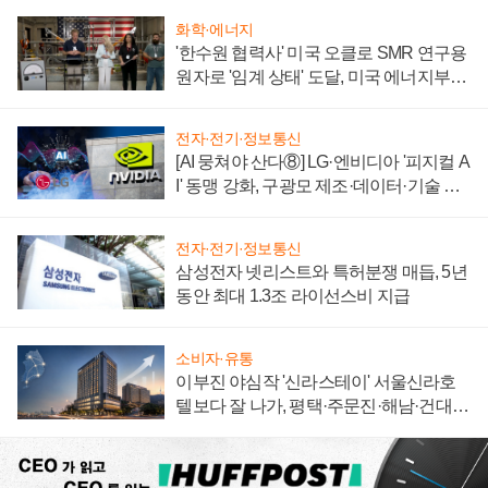
화학·에너지
'한수원 협력사' 미국 오클로 SMR 연구용
원자로 '임계 상태' 도달, 미국 에너지부
"중요한 이정표"
전자·전기·정보통신
[AI 뭉쳐야 산다⑧] LG·엔비디아 '피지컬 A
I' 동맹 강화, 구광모 제조·데이터·기술 결
집해 종합 로보틱스 기업으로
전자·전기·정보통신
삼성전자 넷리스트와 특허분쟁 매듭, 5년
동안 최대 1.3조 라이선스비 지급
소비자·유통
이부진 야심작 '신라스테이' 서울신라호
텔보다 잘 나가, 평택·주문진·해남·건대로
성장판 더 넓힌다