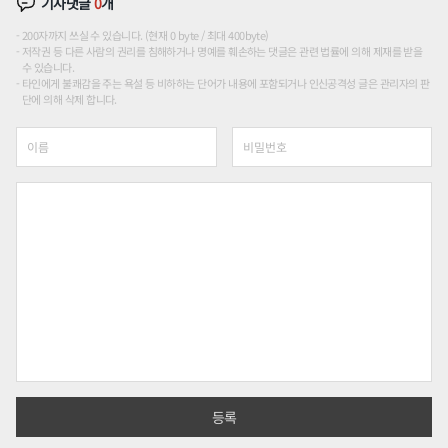
기사댓글
0
개
200자까지 쓰실 수 있습니다. (현재 0 byte / 최대 400byte)
저작권 등 다른 사람의 권리를 침해하거나 명예를 훼손하는 댓글은 관련 법률에 의해 제재를 받을
수 있습니다.
타인에게 불쾌감을 주는 욕설 등 비하하는 단어가 내용에 포함되거나 인신공격성 글은 관리자의 판
단에 의해 삭제 합니다.