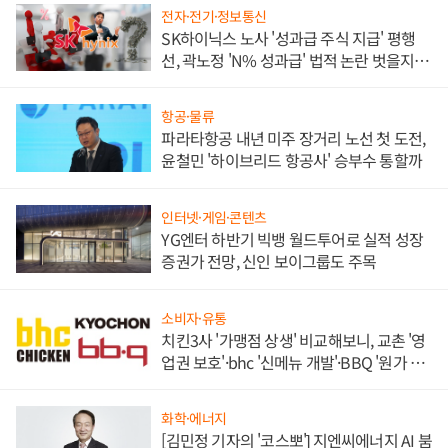
전자·전기·정보통신
SK하이닉스 노사 '성과급 주식 지급' 평행
선, 곽노정 'N% 성과급' 법적 논란 벗을지 주
목
항공·물류
파라타항공 내년 미주 장거리 노선 첫 도전,
윤철민 '하이브리드 항공사' 승부수 통할까
인터넷·게임·콘텐츠
YG엔터 하반기 빅뱅 월드투어로 실적 성장
증권가 전망, 신인 보이그룹도 주목
소비자·유통
치킨3사 '가맹점 상생' 비교해보니, 교촌 '영
업권 보호'·bhc '신메뉴 개발'·BBQ '원가 부
담'
화학·에너지
[김민정 기자의 '코스뽀'] 지엔씨에너지 AI 붐