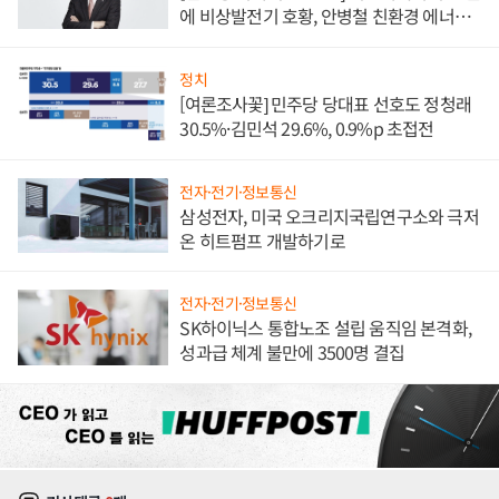
에 비상발전기 호황, 안병철 친환경 에너지
발전전문기업 향한다
정치
[여론조사꽃] 민주당 당대표 선호도 정청래
30.5%·김민석 29.6%, 0.9%p 초접전
전자·전기·정보통신
삼성전자, 미국 오크리지국립연구소와 극저
온 히트펌프 개발하기로
전자·전기·정보통신
SK하이닉스 통합노조 설립 움직임 본격화,
성과급 체계 불만에 3500명 결집