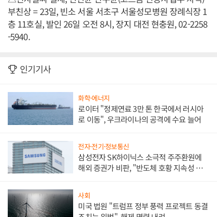
부친상 = 23일, 빈소 서울 서초구 서울성모병원 장례식장 1
층 11호실, 발인 26일 오전 8시, 장지 대전 현충원, 02-2258
-5940.
인기기사
화학·에너지
로이터 "정제연료 3만 톤 한국에서 러시아
로 이동", 우크라이나의 공격에 수요 늘어
전자·전기·정보통신
삼성전자 SK하이닉스 소극적 주주환원에
해외 증권가 비판, "반도체 호황 지속성 의
문"
사회
미국 법원 "트럼프 정부 풍력 프로젝트 동결
조치는 위법", 해제 명령 내려