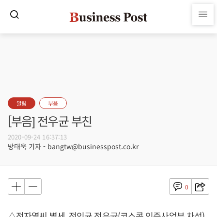
알림
부음
[부음] 전우균 부친
2020-09-24 16:37:13
방태욱 기자 - bangtw@businesspost.co.kr
0
△전자열씨 별세, 전인균 전우균(코스콤 인증사업부 차석)