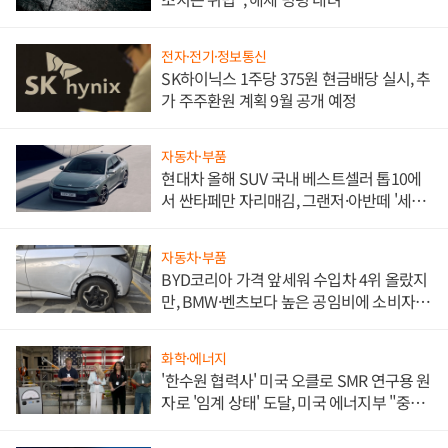
전자·전기·정보통신
SK하이닉스 1주당 375원 현금배당 실시, 추
가 주주환원 계획 9월 공개 예정
자동차·부품
현대차 올해 SUV 국내 베스트셀러 톱10에
서 싼타페만 자리매김, 그랜저·아반떼 '세단
쌍끌이'로 내수 방어
자동차·부품
BYD코리아 가격 앞세워 수입차 4위 올랐지
만, BMW·벤츠보다 높은 공임비에 소비자
불만 폭발
화학·에너지
'한수원 협력사' 미국 오클로 SMR 연구용 원
자로 '임계 상태' 도달, 미국 에너지부 "중요
한 이정표"