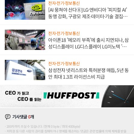
전자·전기·정보통신
[AI 뭉쳐야 산다⑧] LG·엔비디아 '피지컬 AI'
동맹 강화, 구광모 제조·데이터·기술 결집
해 종합 로보틱스 기업으로
전자·전기·정보통신
아이폰18 '메모리 부족'에 출시 지연되나, 삼
성디스플레이 LG디스플레이 LG이노텍 '탈
애플' 수익 다각화 속도
전자·전기·정보통신
삼성전자 넷리스트와 특허분쟁 매듭, 5년 동
안 최대 1.3조 라이선스비 지급
기사댓글
0
개
200자까지 쓰실 수 있습니다. (현재 0 byte / 최대 400byte)
저작권 등 다른 사람의 권리를 침해하거나 명예를 훼손하는 댓글은 관련 법률에 의해 제재를 받을