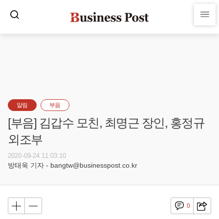
알림
부음
[부음] 김갑수 모친, 최명근 장인, 홍정규
외조부
2020-09-24 11:03:10
방태욱 기자 - bangtw@businesspost.co.kr
0