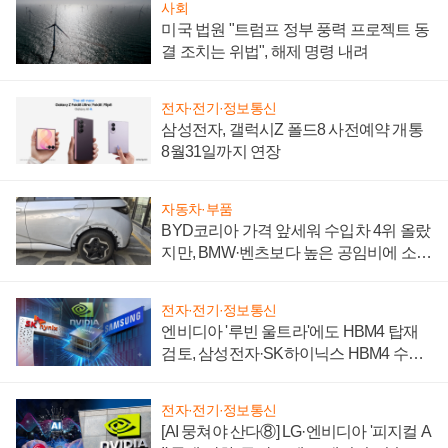
사회
미국 법원 "트럼프 정부 풍력 프로젝트 동
결 조치는 위법", 해제 명령 내려
전자·전기·정보통신
삼성전자, 갤럭시Z 폴드8 사전예약 개통
8월31일까지 연장
자동차·부품
BYD코리아 가격 앞세워 수입차 4위 올랐
지만, BMW·벤츠보다 높은 공임비에 소비
자 불만 폭발
전자·전기·정보통신
엔비디아 '루빈 울트라'에도 HBM4 탑재
검토, 삼성전자·SK하이닉스 HBM4 수율
에 주도권 갈린다
전자·전기·정보통신
[AI 뭉쳐야 산다⑧] LG·엔비디아 '피지컬 A