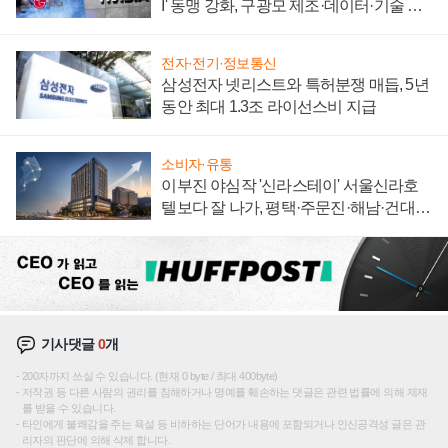
I' 동맹 강화, 구광모 제조·데이터·기술 결
집해 종합 로보틱스 기업으로
전자·전기·정보통신
삼성전자 넷리스트와 특허분쟁 매듭, 5년
동안 최대 1.3조 라이선스비 지급
소비자·유통
이부진 야심작 '신라스테이' 서울신라호
텔보다 잘 나가, 평택·주문진·해남·건대로
성장판 더 넓힌다
기사댓글
0
개
200자까지 쓰실 수 있습니다. (현재 0 byte / 최대 400byte)
저작권 등 다른 사람의 권리를 침해하거나 명예를 훼손하는 댓글은 관련 법률에 의해 제재
를 받을 수 있습니다.
타인에게 불쾌감을 주는 욕설 등 비하하는 단어가 내용에 포함되거나 인신공격성 글은 관
리자의 판단에 의해 삭제 합니다.