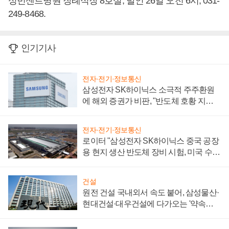
성빈센트병원 장례식장 8호실, 발인 26일 오전 6시, 031-
249-8468.
인기기사
전자·전기·정보통신
삼성전자 SK하이닉스 소극적 주주환원
에 해외 증권가 비판, "반도체 호황 지속
성 의문"
전자·전기·정보통신
로이터 "삼성전자 SK하이닉스 중국 공장
용 현지 생산 반도체 장비 시험, 미국 수출
통제 대비"
건설
원전 건설 국내외서 속도 붙어, 삼성물산·
현대건설·대우건설에 다가오는 '약속의
시간'