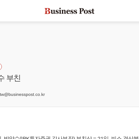
수 부친
8
@businesspost.co.kr
 박양수(IBK투자증권 감사부장) 부친상 = 21일, 빈소 경상