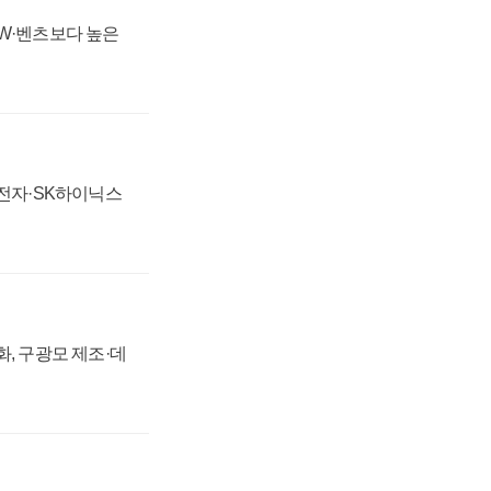
MW·벤츠보다 높은
성전자·SK하이닉스
강화, 구광모 제조·데