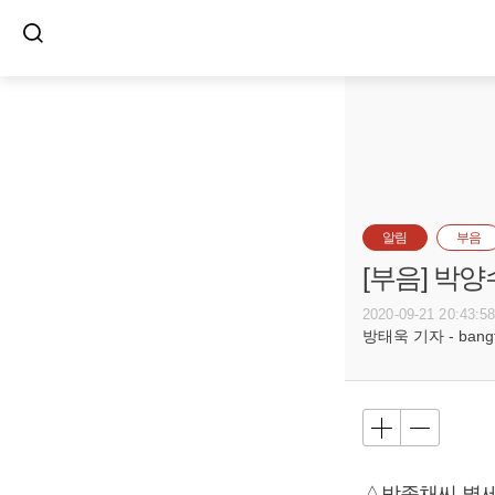
알림
부음
[부음] 박양
2020-09-21 20:43:5
방태욱 기자 - bangtw
△박종채씨 별세,