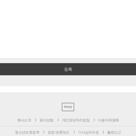
PC버전
회사소개
윤리강령
개인정보처리방침
이용자위원회
청소년보호정책
정정·반론보도
기사심의규정
불편신고