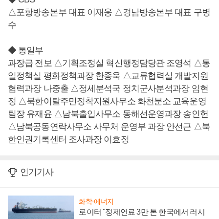
△포항방송본부 대표 이재웅 △경남방송본부 대표 구병
수
◆ 통일부
과장급 전보 △기획조정실 혁신행정담당관 조영석 △통
일정책실 평화정책과장 한종욱 △교류협력실 개발지원
협력과장 나중출 △정세분석국 정치군사분석과장 임현
정 △북한이탈주민정착지원사무소 화천분소 교육운영
팀장 유재윤 △남북출입사무소 동해선운영과장 송인헌
△남북공동연락사무소 사무처 운영부 과장 안선근 △북
한인권기록센터 조사과장 이효정
인기기사
화학·에너지
로이터 "정제연료 3만 톤 한국에서 러시