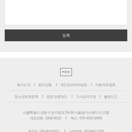
PC버전
회사소개
윤리강령
개인정보처리방침
이용자위원회
청소년보호정책
정정·반론보도
기사심의규정
불편신고
서울특별시 성동구 성수일로 39-34 서울숲더스페이스 12층
대표전화 : 1800-6522
팩스 : 070-4015-8658
편집국 : 070-4010-8512
사업본부 : 070-4010-7078