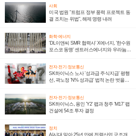
사회
미국 법원 "트럼프 정부 풍력 프로젝트 동
결 조치는 위법", 해제 명령 내려
화학·에너지
'DL이앤씨 SMR 협력사' X에너지, '한수원
포스코 동맹' 센트러스에너지와 우라늄
계약 체결
전자·전기·정보통신
SK하이닉스 노사 '성과급 주식지급' 평행
선, 곽노정 'N% 성과급' 법적 논란 벗을지
주목
전자·전기·정보통신
SK하이닉스, 용인 'Y2' 팹과 청주 'M17' 팹
건설에 54조 투자 결정
정치
AI시대 맞아 25년 만에 전력산업 구조개