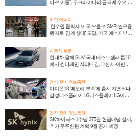
아로 이동", 우크라이나의 공격에 수요 늘
어
화학·에너지
'한수원 협력사' 미국 오클로 SMR 연구용
원자로 '임계 상태' 도달, 미국 에너지부
"중요한 이정표"
자동차·부품
현대차 올해 SUV 국내 베스트셀러 톱10
에서 싼타페만 자리매김, 그랜저·아반떼
'세단 쌍끌이'로 내수 방어
전자·전기·정보통신
아이폰18 '메모리 부족'에 출시 지연되나,
삼성디스플레이 LG디스플레이 LG이노
텍 '탈애플' 수익 다각화 속도
전자·전기·정보통신
SK하이닉스 1주당 375원 현금배당 실시,
추가 주주환원 계획 9월 공개 예정