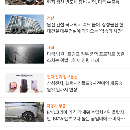
현지 생산 반도체 장비 시험, 미국 수출통제
대비"
건설
원전 건설 국내외서 속도 붙어, 삼성물산·현
대건설·대우건설에 다가오는 '약속의 시간'
사회
미국 법원 "트럼프 정부 풍력 프로젝트 동결
조치는 위법", 해제 명령 내려
전자·전기·정보통신
삼성전자, 갤럭시Z 폴드8 사전예약 개통 8
월31일까지 연장
자동차·부품
BYD코리아 가격 앞세워 수입차 4위 올랐지
만, BMW·벤츠보다 높은 공임비에 소비자
불만 폭발