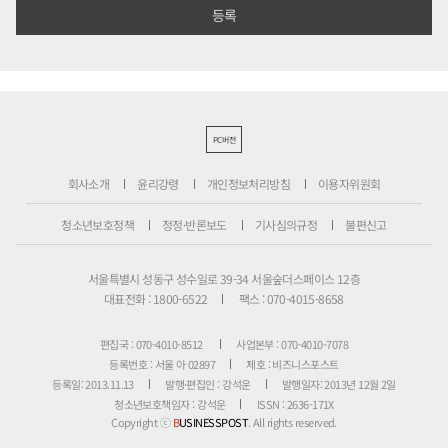
PC버전
회사소개
윤리강령
개인정보처리방침
이용자위원회
청소년보호정책
정정·반론보도
기사심의규정
불편신고
서울특별시 성동구 성수일로 39-34 서울숲더스페이스 12층
대표전화 : 1800-6522
팩스 : 070-4015-8658
편집국 : 070-4010-8512
사업본부 : 070-4010-7078
등록번호 : 서울 아 02897
제호 : 비즈니스포스트
등록일: 2013.11.13
발행·편집인 : 강석운
발행일자: 2013년 12월 2일
청소년보호책임자 : 강석운
ISSN : 2636-171X
Copyright ⓒ
B
USINESSPOST
. All rights reserved.