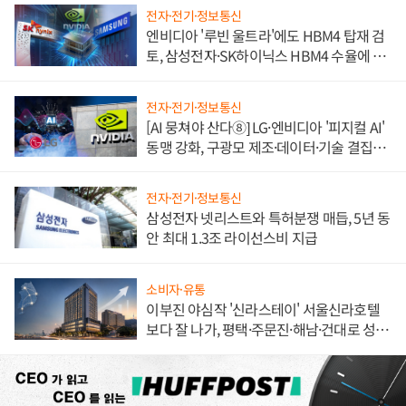
전자·전기·정보통신
엔비디아 '루빈 울트라'에도 HBM4 탑재 검
토, 삼성전자·SK하이닉스 HBM4 수율에 주
도권 갈린다
전자·전기·정보통신
[AI 뭉쳐야 산다⑧] LG·엔비디아 '피지컬 AI'
동맹 강화, 구광모 제조·데이터·기술 결집
해 종합 로보틱스 기업으로
전자·전기·정보통신
삼성전자 넷리스트와 특허분쟁 매듭, 5년 동
안 최대 1.3조 라이선스비 지급
소비자·유통
이부진 야심작 '신라스테이' 서울신라호텔
보다 잘 나가, 평택·주문진·해남·건대로 성
장판 더 넓힌다