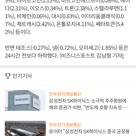
5%), 라이트코인(1.15%), 비트코인에스브이(0.26%), 에이
다(2.31%), 이오스(0.34%), 트론(2.38%), 스텔라루멘(1.1
1%), 비체인(0.06%), 대시(0.83%), 이더리움클래식(0.0
7%), 제트캐시(2.42%), 온톨로지(4.11%), 쎄타토큰(5.4
2%) 등이다.
반면 테조스(-0.27%), 넴(-0.72%), 오미세고(-1.85%) 등은
24시간 전보다 하락했다. [비즈니스포스트 김남형 기자]
인기기사
전자·전기·정보통신
삼성전자 SK하이닉스 소극적 주주환원에
해외 증권가 비판, "반도체 호황 지속성 의
문"
전자·전기·정보통신
로이터 "삼성전자 SK하이닉스 중국 공장용