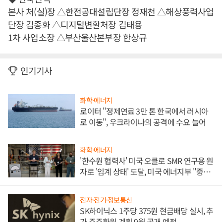
본사 처(실)장 △한전공대설립단장 정재천 △해상풍력사업
단장 김종화 △디지털변환처장 김태용
1차 사업소장 △부산울산본부장 한상규
인기기사
화학·에너지
로이터 "정제연료 3만 톤 한국에서 러시아
로 이동", 우크라이나의 공격에 수요 늘어
화학·에너지
'한수원 협력사' 미국 오클로 SMR 연구용 원
자로 '임계 상태' 도달, 미국 에너지부 "중요
한 이정표"
전자·전기·정보통신
SK하이닉스 1주당 375원 현금배당 실시, 추
가 주주환원 계획 9월 공개 예정