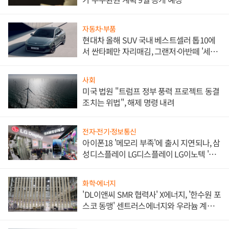
자동차·부품
현대차 올해 SUV 국내 베스트셀러 톱10에
서 싼타페만 자리매김, 그랜저·아반떼 '세단
쌍끌이'로 내수 방어
사회
미국 법원 "트럼프 정부 풍력 프로젝트 동결
조치는 위법", 해제 명령 내려
전자·전기·정보통신
아이폰18 '메모리 부족'에 출시 지연되나, 삼
성디스플레이 LG디스플레이 LG이노텍 '탈
애플' 수익 다각화 속도
화학·에너지
'DL이앤씨 SMR 협력사' X에너지, '한수원 포
스코 동맹' 센트러스에너지와 우라늄 계약
체결