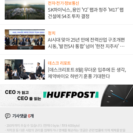
전자·전기·정보통신
SK하이닉스, 용인 'Y2' 팹과 청주 'M17' 팹
건설에 54조 투자 결정
정치
AI시대 맞아 25년 만에 전력산업 구조개편
시동, '발전5사 통합' 넘어 '한전 지주사' 재편
론도
데스크 리포트
[데스크리포트 8월] 무더운 입추에 든 생각,
제약바이오 하반기 훈풍 기대한다
기사댓글
0
개
200자까지 쓰실 수 있습니다. (현재 0 byte / 최대 400byte)
저작권 등 다른 사람의 권리를 침해하거나 명예를 훼손하는 댓글은 관련 법률에 의해 제재를 받을