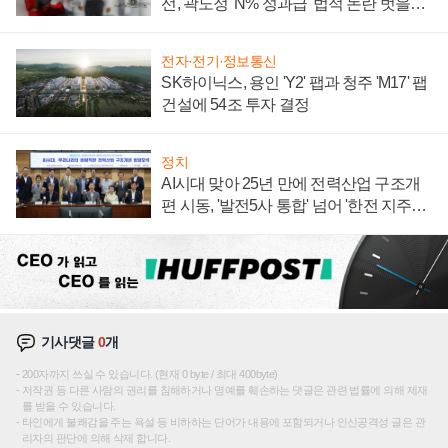
선, 곽노정 'N% 성과급' 법적 논란 벗을지
주목
전자·전기·정보통신
SK하이닉스, 용인 'Y2' 팹과 청주 'M17' 팹
건설에 54조 투자 결정
정치
AI시대 맞아 25년 만에 전력산업 구조개
편 시동, '발전5사 통합' 넘어 '한전 지주사'
재편론도
기사댓글
0
개
200자까지 쓰실 수 있습니다. (현재 0 byte / 최대 400byte)
저작권 등 다른 사람의 권리를 침해하거나 명예를 훼손하는 댓글은 관련 법률에 의해 제재
를 받을 수 있습니다.
타인에게 불쾌감을 주는 욕설 등 비하하는 단어가 내용에 포함되거나 인신공격성 글은 관
리자의 판단에 의해 삭제 합니다.