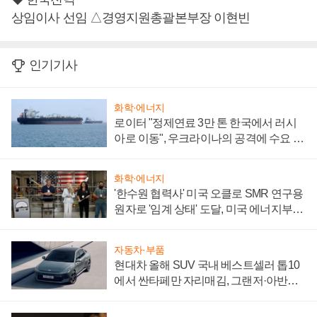
상임이사 선임 △경영지원총괄본부장 이현빈
인기기사
화학·에너지
로이터 "정제연료 3만 톤 한국에서 러시
아로 이동", 우크라이나의 공격에 수요 늘
어
화학·에너지
'한수원 협력사' 미국 오클로 SMR 연구용
원자로 '임계 상태' 도달, 미국 에너지부
"중요한 이정표"
자동차·부품
현대차 올해 SUV 국내 베스트셀러 톱10
에서 싼타페만 자리매김, 그랜저·아반떼
'세단 쌍끌이'로 내수 방어