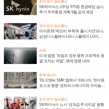
전자·전기·정보통신
SK하이닉스 1주당 375원 현금배당 실시,
추가 주주환원 계획 9월 공개 예정
전자·전기·정보통신
아이폰18 '메모리 부족'에 출시 지연되나,
삼성디스플레이 LG디스플레이 LG이노
텍 '탈애플' 수익 다각화 속도
사회
미국 법원 "트럼프 정부 풍력 프로젝트 동
결 조치는 위법", 해제 명령 내려
화학·에너지
'DL이앤씨 SMR 협력사' X에너지, '한수원
포스코 동맹' 센트러스에너지와 우라늄
계약 체결
전자·전기·정보통신
SK하이닉스 노사 '성과급 주식지급' 평행