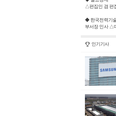
△편집인 겸 편
◆ 한국전력기
부서장 인사 
인기기사