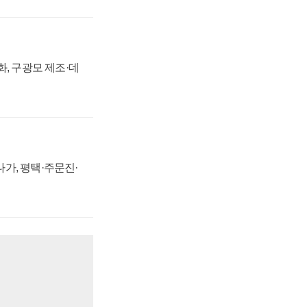
강화, 구광모 제조·데
가, 평택·주문진·