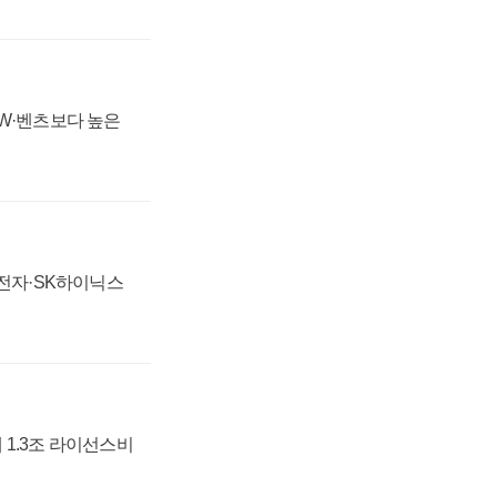
MW·벤츠보다 높은
성전자·SK하이닉스
 1.3조 라이선스비