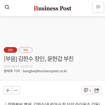
알림
부음
[부음] 김한수 장인, 윤현갑 부친
2020-09-07 16:59:22
방태욱 기자 - bangtw@businesspost.co.kr
0
△정환봉씨 별세, 김한수(프로야구 전 삼성 라이온즈 감독)