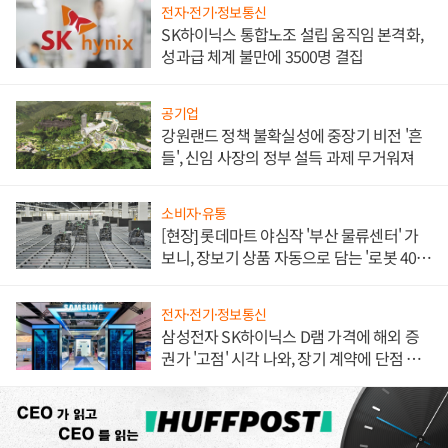
전자·전기·정보통신
SK하이닉스 통합노조 설립 움직임 본격화,
성과급 체계 불만에 3500명 결집
공기업
강원랜드 정책 불확실성에 중장기 비전 '흔
들', 신임 사장의 정부 설득 과제 무거워져
소비자·유통
[현장] 롯데마트 야심작 '부산 물류센터' 가
보니, 장보기 상품 자동으로 담는 '로봇 400
대' 장관
전자·전기·정보통신
삼성전자 SK하이닉스 D램 가격에 해외 증
권가 '고점' 시각 나와, 장기 계약에 단점 부
각