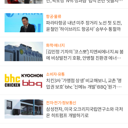
선, 곽노정 'N% 성과급' 법적 논란 벗을지 주
목
항공·물류
파라타항공 내년 미주 장거리 노선 첫 도전,
윤철민 '하이브리드 항공사' 승부수 통할까
화학·에너지
[김민정 기자의 '코스뽀'] 지엔씨에너지 AI 붐
에 비상발전기 호황, 안병철 친환경 에너지
발전전문기업 향한다
소비자·유통
치킨3사 '가맹점 상생' 비교해보니, 교촌 '영
업권 보호'·bhc '신메뉴 개발'·BBQ '원가 부
담'
전자·전기·정보통신
삼성전자, 미국 오크리지국립연구소와 극저
온 히트펌프 개발하기로