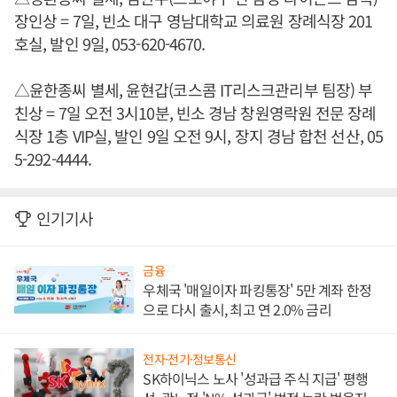
장인상 = 7일, 빈소 대구 영남대학교 의료원 장례식장 201
호실, 발인 9일, 053-620-4670.
△윤한종씨 별세, 윤현갑(코스콤 IT리스크관리부 팀장) 부
친상 = 7일 오전 3시10분, 빈소 경남 창원영락원 전문 장례
식장 1층 VIP실, 발인 9일 오전 9시, 장지 경남 합천 선산, 05
5-292-4444.
인기기사
금융
우체국 '매일이자 파킹통장' 5만 계좌 한정
으로 다시 출시, 최고 연 2.0% 금리
전자·전기·정보통신
SK하이닉스 노사 '성과급 주식 지급' 평행