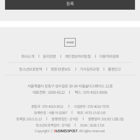
PC버전
회사소개
윤리강령
개인정보처리방침
이용자위원회
청소년보호정책
정정·반론보도
기사심의규정
불편신고
서울특별시 성동구 성수일로 39-34 서울숲더스페이스 12층
대표전화 : 1800-6522
팩스 : 070-4015-8658
편집국 : 070-4010-8512
사업본부 : 070-4010-7078
등록번호 : 서울 아 02897
제호 : 비즈니스포스트
등록일: 2013.11.13
발행·편집인 : 강석운
발행일자: 2013년 12월 2일
청소년보호책임자 : 강석운
ISSN : 2636-171X
Copyright ⓒ
B
USINESSPOST
. All rights reserved.