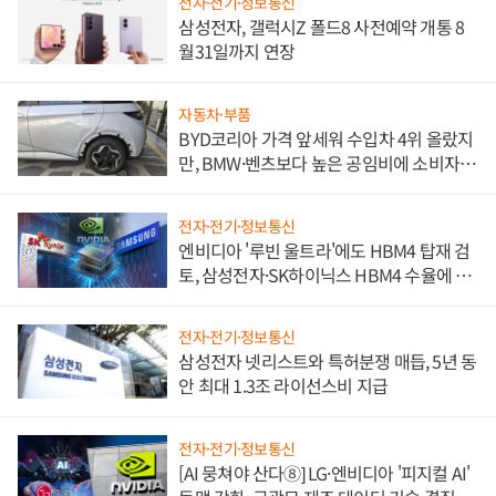
전자·전기·정보통신
삼성전자, 갤럭시Z 폴드8 사전예약 개통 8
월31일까지 연장
자동차·부품
BYD코리아 가격 앞세워 수입차 4위 올랐지
만, BMW·벤츠보다 높은 공임비에 소비자
불만 폭발
전자·전기·정보통신
엔비디아 '루빈 울트라'에도 HBM4 탑재 검
토, 삼성전자·SK하이닉스 HBM4 수율에 주
도권 갈린다
전자·전기·정보통신
삼성전자 넷리스트와 특허분쟁 매듭, 5년 동
안 최대 1.3조 라이선스비 지급
전자·전기·정보통신
[AI 뭉쳐야 산다⑧] LG·엔비디아 '피지컬 AI'