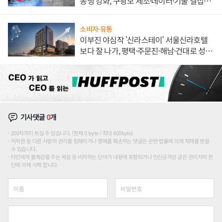
동맹 강화, 구광모 제조·데이터·기술 결집
해 종합 로보틱스 기업으로
소비자·유통
이부진 야심작 '신라스테이' 서울신라호텔
보다 잘 나가, 평택·주문진·해남·건대로 성
장판 더 넓힌다
기사댓글
0
개
200자까지 쓰실 수 있습니다. (현재 0 byte / 최대 400byte)
저작권 등 다른 사람의 권리를 침해하거나 명예를 훼손하는 댓글은 관련 법률에 의해 제재를 받을
수 있습니다.
타인에게 불쾌감을 주는 욕설 등 비하하는 단어가 내용에 포함되거나 인신공격성 글은 관리자의 판
단에 의해 삭제 합니다.