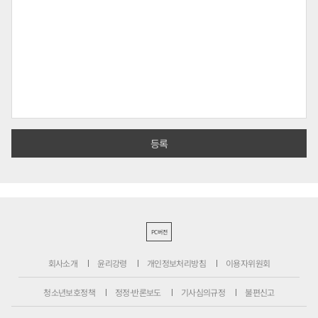
PC버전
회사소개
윤리강령
개인정보처리방침
이용자위원회
청소년보호정책
정정·반론보도
기사심의규정
불편신고