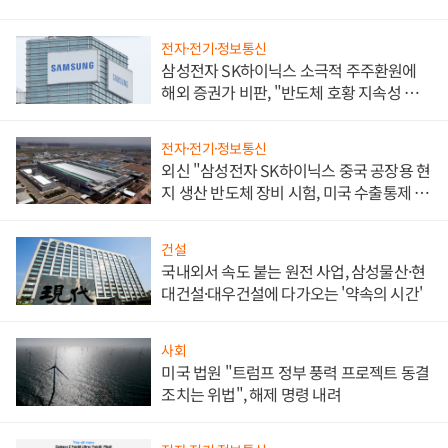
전자·전기·정보통신
삼성전자 SK하이닉스 소극적 주주환원에
해외 증권가 비판, "반도체 호황 지속성 의
문"
전자·전기·정보통신
외신 "삼성전자 SK하이닉스 중국 공장용 현
지 생산 반도체 장비 시험, 미국 수출통제 대
비"
건설
국내외서 속도 붙는 원전 사업, 삼성물산·현
대건설·대우건설에 다가오는 '약속의 시간'
사회
미국 법원 "트럼프 정부 풍력 프로젝트 동결
조치는 위법", 해제 명령 내려