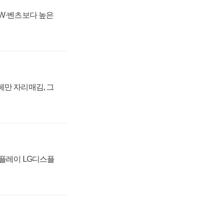
MW·벤츠보다 높은
페만 자리매김, 그
스플레이 LG디스플