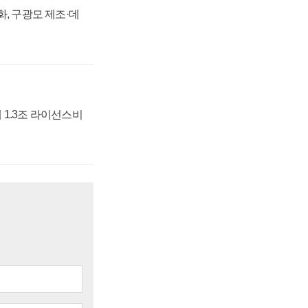
강화, 구광모 제조·데
 1.3조 라이선스비