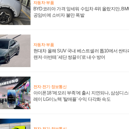
자동차·부품
BYD코리아 가격 앞세워 수입차 4위 올랐지만, B
공임비에 소비자 불만 폭발
자동차·부품
현대차 올해 SUV 국내 베스트셀러 톱10에서 싼타
랜저·아반떼 '세단 쌍끌이'로 내수 방어
전자·전기·정보통신
아이폰18 '메모리 부족'에 출시 지연되나, 삼성디
레이 LG이노텍 '탈애플' 수익 다각화 속도
전자·전기·정보통신