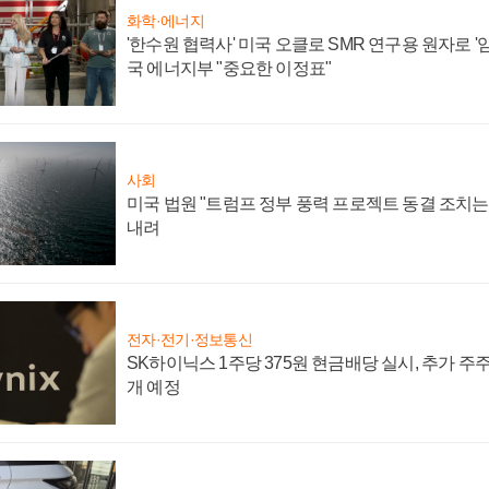
화학·에너지
'한수원 협력사' 미국 오클로 SMR 연구용 원자로 '임
국 에너지부 "중요한 이정표"
사회
미국 법원 "트럼프 정부 풍력 프로젝트 동결 조치는 
내려
전자·전기·정보통신
SK하이닉스 1주당 375원 현금배당 실시, 추가 주
개 예정