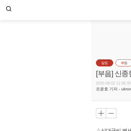
알림
부음
[부음] 신종
2020-09-02 11:06:30
조윤호 기자 - uknow@
△신대균씨 별세,