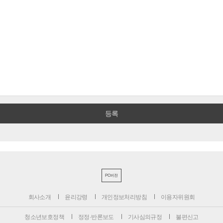
PC버전
회사소개
윤리강령
개인정보처리방침
이용자위원회
청소년보호정책
정정·반론보도
기사심의규정
불편신고