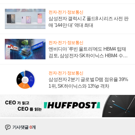
전자·전기·정보통신
삼성전자 갤럭시 Z 폴드8 시리즈 사전 판
매 '144만 대' 역대 최대
전자·전기·정보통신
엔비디아 '루빈 울트라'에도 HBM4 탑재
검토, 삼성전자·SK하이닉스 HBM4 수율
에 주도권 갈린다
전자·전기·정보통신
삼성전자 2분기 글로벌 D램 점유율 39%
1위, SK하이닉스와 13%p 격차
기사댓글
0
개