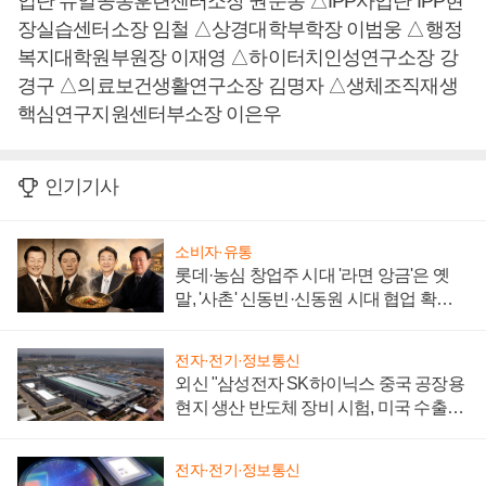
업단 듀얼공동훈련센터소장 권순동 △IPP사업단 IPP현
장실습센터소장 임철 △상경대학부학장 이범웅 △행정
복지대학원부원장 이재영 △하이터치인성연구소장 강
경구 △의료보건생활연구소장 김명자 △생체조직재생
핵심연구지원센터부소장 이은우
인기기사
소비자·유통
롯데·농심 창업주 시대 '라면 앙금'은 옛
말, '사촌' 신동빈·신동원 시대 협업 확대
일로
전자·전기·정보통신
외신 "삼성전자 SK하이닉스 중국 공장용
현지 생산 반도체 장비 시험, 미국 수출통
제 대비"
전자·전기·정보통신