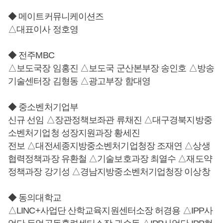
◆ 메이트커뮤니케이션즈
△대표이사 정호영
◆ 전주MBC
△보도국장 임홍진 △보도국 군산본부장 송인호 △방송
기술센터장 김형동 △광고부장 함대영
◆ 중소벤처기업부
신규 선임 △장관정책보좌관 류채진 △대구경북지방중
소벤처기업청 성장지원과장 황세진
전보 △대전세종지방중소벤처기업청장 조재연 △상생
협력정책과장 유환철 △기술보호과장 최열수 △재도약
정책과장 강기성 △경남지방중소벤처기업청장 이상창
◆ 동의대학교
△LINC+사업단 산학교육지원센터소장 허경용 △IPP사