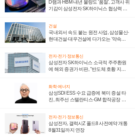
D램과 HBM 내년 물량도 '품절', 고객사 위
기감이 삼성전자 SK하이닉스 협상력 더
키워
건설
국내외서 속도 붙는 원전 사업, 삼성물산·
현대건설·대우건설에 다가오는 '약속의
시간'
전자·전기·정보통신
삼성전자 SK하이닉스 소극적 주주환원
에 해외 증권가 비판, "반도체 호황 지속
성 의문"
화학·에너지
삼성SDI ESS 수요 급증에 북미 증설 타
진, 최주선 스텔란티스·GM 합작공장 건
설 재추진하나
전자·전기·정보통신
삼성전자, 갤럭시Z 폴드8 사전예약 개통
8월31일까지 연장