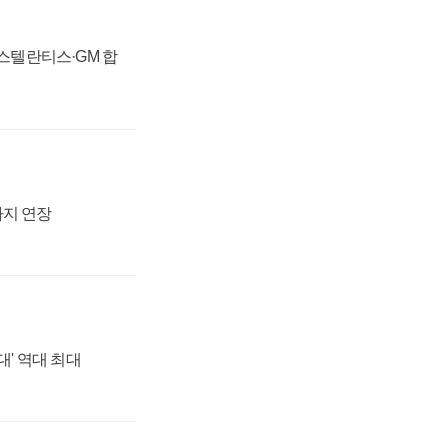
 스텔란티스·GM 합
까지 연장
대' 역대 최대