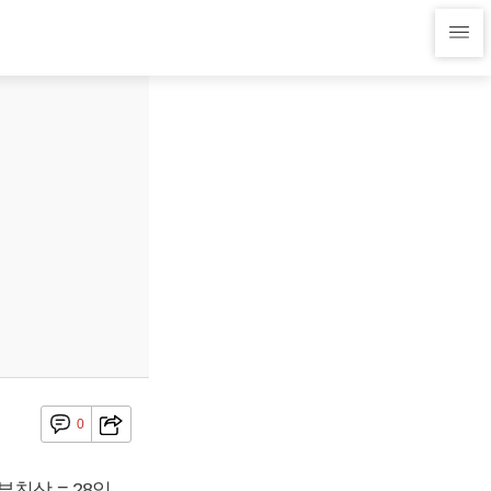
0
친상 = 28일