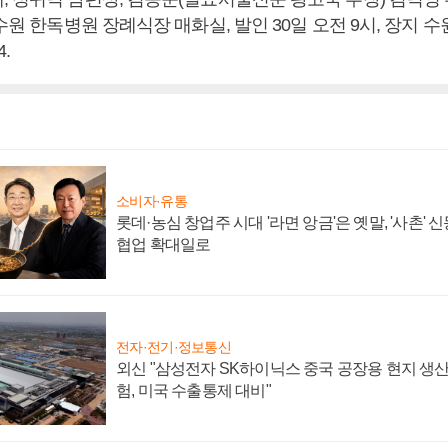
 수원 한독병원 장례식장 매화실, 발인 30일 오전 9시, 장지 
4.
소비자·유통
롯데·농심 창업주 시대 '라면 앙금'은 옛말, '사촌'
협업 확대일로
전자·전기·정보통신
외신 "삼성전자 SK하이닉스 중국 공장용 현지 생산
험, 미국 수출통제 대비"