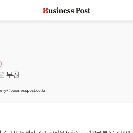
운 부친
4
ry@businesspost.co.kr
 정귀덕 남편상, 김종운(일요서울신문 광고국 부장) 김덕영 부