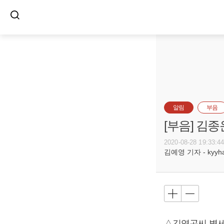
알림
부음
[부음] 김종
2020-08-28 19:33:4
김예영 기자 - kyyhar
△김영곤씨 별세,