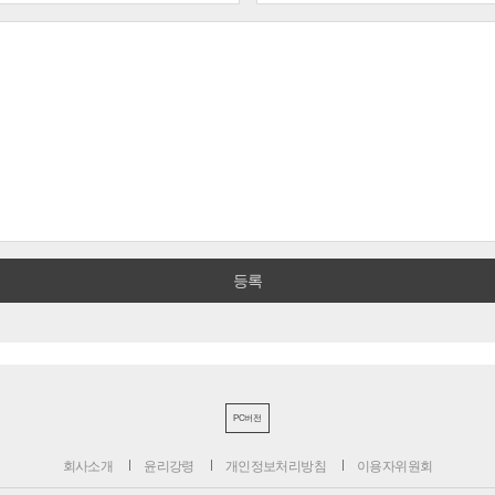
PC버전
회사소개
윤리강령
개인정보처리방침
이용자위원회