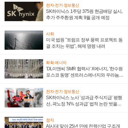
전자·전기·정보통신
SK하이닉스 1주당 375원 현금배당 실시,
추가 주주환원 계획 9월 공개 예정
사회
미국 법원 "트럼프 정부 풍력 프로젝트 동
결 조치는 위법", 해제 명령 내려
화학·에너지
'DL이앤씨 SMR 협력사' X에너지, '한수원
포스코 동맹' 센트러스에너지와 우라늄
계약 체결
전자·전기·정보통신
SK하이닉스 노사 '성과급 주식지급' 평행
선, 곽노정 'N% 성과급' 법적 논란 벗을지
주목
정치
AI시대 맞아 25년 만에 전력산업 구조개