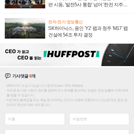
편 시동, '발전5사 통합' 넘어 '한전 지주사'
재편론도
전자·전기·정보통신
SK하이닉스, 용인 'Y2' 팹과 청주 'M17' 팹
건설에 54조 투자 결정
기사댓글
0
개
200자까지 쓰실 수 있습니다. (현재 0 byte / 최대 400byte)
저작권 등 다른 사람의 권리를 침해하거나 명예를 훼손하는 댓글은 관련 법률에 의해 제재
를 받을 수 있습니다.
타인에게 불쾌감을 주는 욕설 등 비하하는 단어가 내용에 포함되거나 인신공격성 글은 관
리자의 판단에 의해 삭제 합니다.