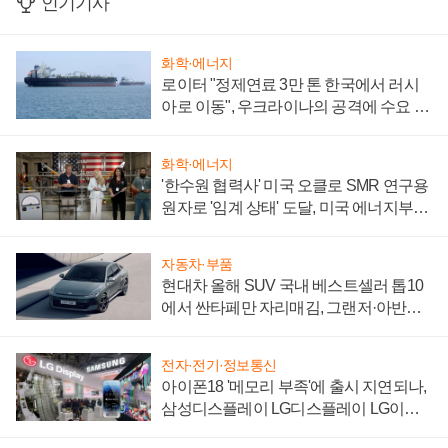
인기기사
화학·에너지
로이터 "정제연료 3만 톤 한국에서 러시
아로 이동", 우크라이나의 공격에 수요 늘
어
화학·에너지
'한수원 협력사' 미국 오클로 SMR 연구용
원자로 '임계 상태' 도달, 미국 에너지부
"중요한 이정표"
자동차·부품
현대차 올해 SUV 국내 베스트셀러 톱10
에서 싼타페만 자리매김, 그랜저·아반떼
'세단 쌍끌이'로 내수 방어
전자·전기·정보통신
아이폰18 '메모리 부족'에 출시 지연되나,
삼성디스플레이 LG디스플레이 LG이노
텍 '탈애플' 수익 다각화 속도