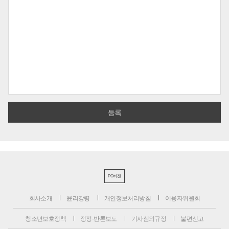
PC버전
회사소개
윤리강령
개인정보처리방침
이용자위원회
청소년보호정책
정정·반론보도
기사심의규정
불편신고