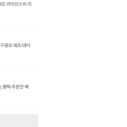
.3조 라이선스비 지
화, 구광모 제조·데이
, 평택·주문진·해