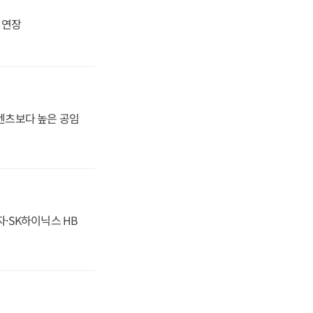
지 연장
·벤츠보다 높은 공임
자·SK하이닉스 HB