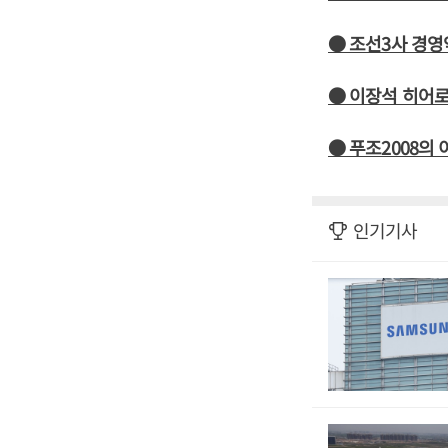
● 조선3사 경영
● 이장석 히어로
● 푸조2008의 
인기기사