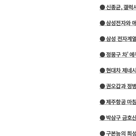
● 신종균, 갤럭
● 삼성전자와 
● 삼성 전자계열
● 정몽구 차' 에
● 현대차 제네시
● 권오갑과 정
● 제주항공 마침
● 박삼구 금호산
● 구본능의 희성