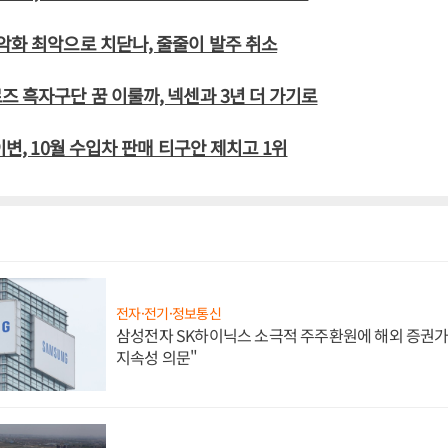
악화 최악으로 치닫나, 줄줄이 발주 취소
즈 흑자구단 꿈 이룰까, 넥센과 3년 더 가기로
이변, 10월 수입차 판매 티구안 제치고 1위
전자·전기·정보통신
삼성전자 SK하이닉스 소극적 주주환원에 해외 증권가 
지속성 의문"