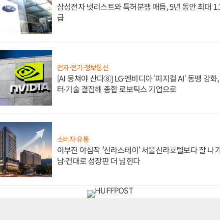
삼성전자 넷리스트와 특허분쟁 매듭, 5년 동안 최대 1
급
전자·전기·정보통신
[AI 뭉쳐야 산다⑧] LG·엔비디아 '피지컬 AI' 동맹 강
터·기술 결집해 종합 로보틱스 기업으로
소비자·유통
이부진 야심작 '신라스테이' 서울신라호텔보다 잘 나가
남·건대로 성장판 더 넓힌다