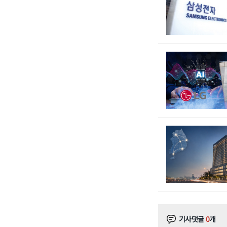
기사댓글
0
개