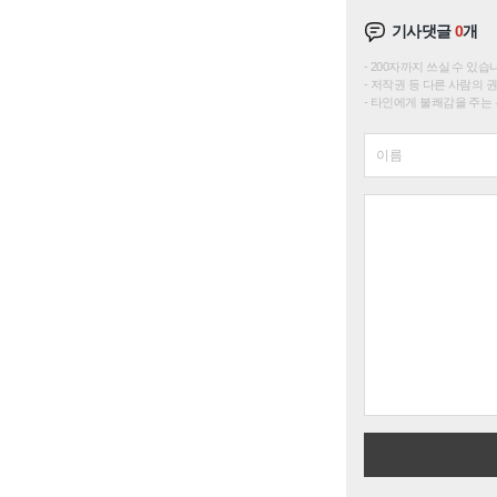
기사댓글
0
개
200자까지 쓰실 수 있습니다. 
저작권 등 다른 사람의 
타인에게 불쾌감을 주는 