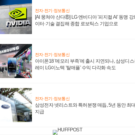
전자·전기·정보통신
[AI 뭉쳐야 산다⑧] LG·엔비디아 '피지컬 AI' 동맹 
이터·기술 결집해 종합 로보틱스 기업으로
전자·전기·정보통신
아이폰18 '메모리 부족'에 출시 지연되나, 삼성디
레이 LG이노텍 '탈애플' 수익 다각화 속도
전자·전기·정보통신
삼성전자 넷리스트와 특허분쟁 매듭, 5년 동안 최대
지급