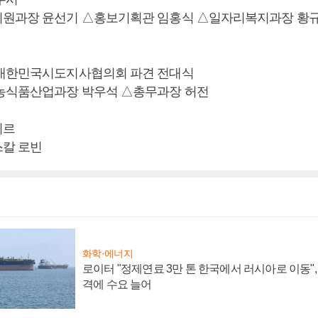
지원과장 윤선기 △홍보기획관 임홍식 △일자리복지과장 황
△대한민국시도지사협의회 파견 전대식
농식품산업과장 박우석 △총무과장 허전
퇴르
칼 로빈
화학·에너지
로이터 "정제연료 3만 톤 한국에서 러시아로 이동"
격에 수요 늘어