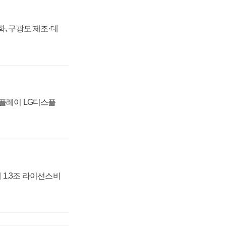
강화, 구광모 제조·데
스플레이 LG디스플
 1.3조 라이선스비