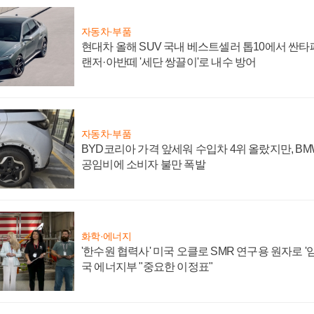
자동차·부품
현대차 올해 SUV 국내 베스트셀러 톱10에서 싼타
랜저·아반떼 '세단 쌍끌이'로 내수 방어
자동차·부품
BYD코리아 가격 앞세워 수입차 4위 올랐지만, B
공임비에 소비자 불만 폭발
화학·에너지
'한수원 협력사' 미국 오클로 SMR 연구용 원자로 '임
국 에너지부 "중요한 이정표"