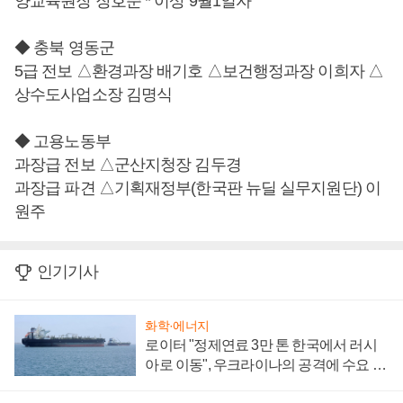
양교육원장 장호준 * 이상 9월1일자
◆ 충북 영동군
5급 전보 △환경과장 배기호 △보건행정과장 이희자 △
상수도사업소장 김명식
◆ 고용노동부
과장급 전보 △군산지청장 김두경
과장급 파견 △기획재정부(한국판 뉴딜 실무지원단) 이
원주
인기기사
화학·에너지
로이터 "정제연료 3만 톤 한국에서 러시
아로 이동", 우크라이나의 공격에 수요 늘
어