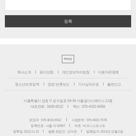
PC버전
회사소개
윤리강령
개인정보처리방침
이용자위원회
청소년보호정책
정정·반론보도
기사심의규정
불편신고
서울특별시 성동구 성수일로 39-34 서울숲더스페이스 12층
대표전화 : 1800-6522
팩스 : 070-4015-8658
편집국 : 070-4010-8512
사업본부 : 070-4010-7078
등록번호 : 서울 아 02897
제호 : 비즈니스포스트
등록일: 2013.11.13
발행·편집인 : 강석운
발행일자: 2013년 12월 2일