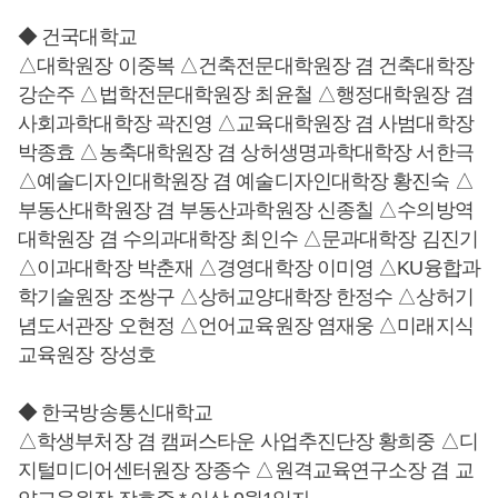
◆ 건국대학교
△대학원장 이중복 △건축전문대학원장 겸 건축대학장
강순주 △법학전문대학원장 최윤철 △행정대학원장 겸
사회과학대학장 곽진영 △교육대학원장 겸 사범대학장
박종효 △농축대학원장 겸 상허생명과학대학장 서한극
△예술디자인대학원장 겸 예술디자인대학장 황진숙 △
부동산대학원장 겸 부동산과학원장 신종칠 △수의방역
대학원장 겸 수의과대학장 최인수 △문과대학장 김진기
△이과대학장 박춘재 △경영대학장 이미영 △KU융합과
학기술원장 조쌍구 △상허교양대학장 한정수 △상허기
념도서관장 오현정 △언어교육원장 염재웅 △미래지식
교육원장 장성호
◆ 한국방송통신대학교
△학생부처장 겸 캠퍼스타운 사업추진단장 황희중 △디
지털미디어센터원장 장종수 △원격교육연구소장 겸 교