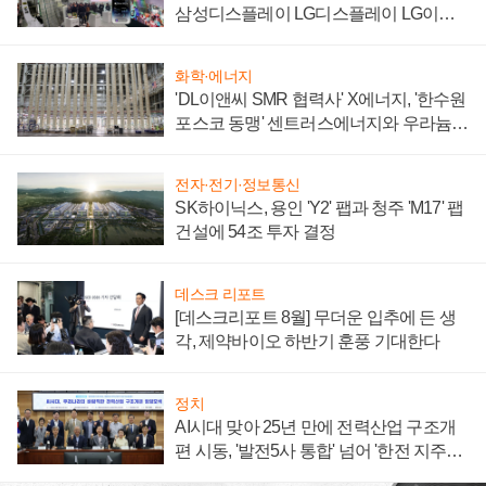
삼성디스플레이 LG디스플레이 LG이노
텍 '탈애플' 수익 다각화 속도
화학·에너지
'DL이앤씨 SMR 협력사' X에너지, '한수원
포스코 동맹' 센트러스에너지와 우라늄
계약 체결
전자·전기·정보통신
SK하이닉스, 용인 'Y2' 팹과 청주 'M17' 팹
건설에 54조 투자 결정
데스크 리포트
[데스크리포트 8월] 무더운 입추에 든 생
각, 제약바이오 하반기 훈풍 기대한다
정치
AI시대 맞아 25년 만에 전력산업 구조개
편 시동, '발전5사 통합' 넘어 '한전 지주사'
재편론도