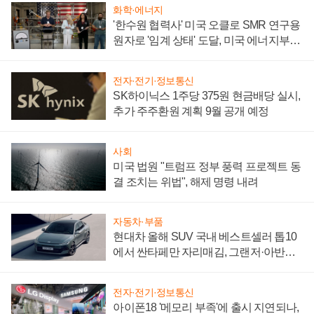
화학·에너지
'한수원 협력사' 미국 오클로 SMR 연구용
원자로 '임계 상태' 도달, 미국 에너지부
"중요한 이정표"
전자·전기·정보통신
SK하이닉스 1주당 375원 현금배당 실시,
추가 주주환원 계획 9월 공개 예정
사회
미국 법원 "트럼프 정부 풍력 프로젝트 동
결 조치는 위법", 해제 명령 내려
자동차·부품
현대차 올해 SUV 국내 베스트셀러 톱10
에서 싼타페만 자리매김, 그랜저·아반떼
'세단 쌍끌이'로 내수 방어
전자·전기·정보통신
아이폰18 '메모리 부족'에 출시 지연되나,