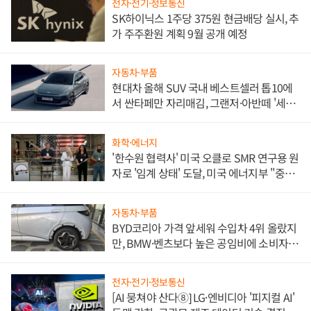
전자·전기·정보통신
SK하이닉스 1주당 375원 현금배당 실시, 추
가 주주환원 계획 9월 공개 예정
자동차·부품
현대차 올해 SUV 국내 베스트셀러 톱10에
서 싼타페만 자리매김, 그랜저·아반떼 '세단
쌍끌이'로 내수 방어
화학·에너지
'한수원 협력사' 미국 오클로 SMR 연구용 원
자로 '임계 상태' 도달, 미국 에너지부 "중요
한 이정표"
자동차·부품
BYD코리아 가격 앞세워 수입차 4위 올랐지
만, BMW·벤츠보다 높은 공임비에 소비자
불만 폭발
전자·전기·정보통신
[AI 뭉쳐야 산다⑧] LG·엔비디아 '피지컬 AI'