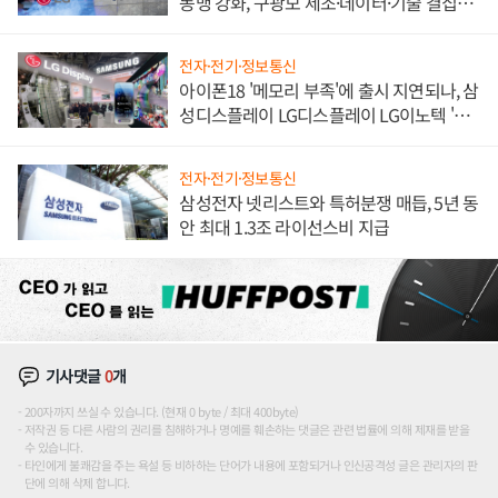
동맹 강화, 구광모 제조·데이터·기술 결집
해 종합 로보틱스 기업으로
전자·전기·정보통신
아이폰18 '메모리 부족'에 출시 지연되나, 삼
성디스플레이 LG디스플레이 LG이노텍 '탈
애플' 수익 다각화 속도
전자·전기·정보통신
삼성전자 넷리스트와 특허분쟁 매듭, 5년 동
안 최대 1.3조 라이선스비 지급
기사댓글
0
개
200자까지 쓰실 수 있습니다. (현재 0 byte / 최대 400byte)
저작권 등 다른 사람의 권리를 침해하거나 명예를 훼손하는 댓글은 관련 법률에 의해 제재를 받을
수 있습니다.
타인에게 불쾌감을 주는 욕설 등 비하하는 단어가 내용에 포함되거나 인신공격성 글은 관리자의 판
단에 의해 삭제 합니다.