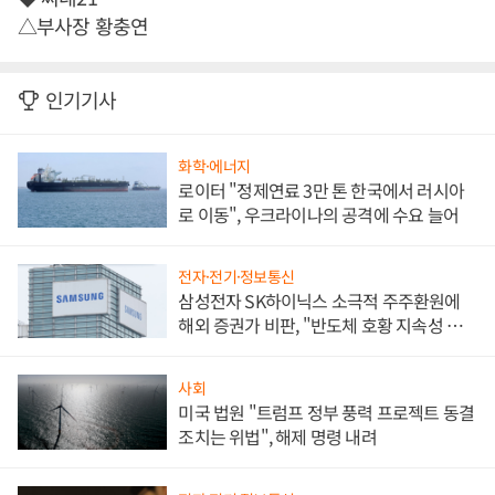
△부사장 황충연
인기기사
화학·에너지
로이터 "정제연료 3만 톤 한국에서 러시아
로 이동", 우크라이나의 공격에 수요 늘어
전자·전기·정보통신
삼성전자 SK하이닉스 소극적 주주환원에
해외 증권가 비판, "반도체 호황 지속성 의
문"
사회
미국 법원 "트럼프 정부 풍력 프로젝트 동결
조치는 위법", 해제 명령 내려