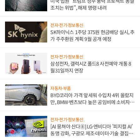
미국 법원 "트럼프 정부 풍력 프로젝트 동결
조치는 위법", 해제 명령 내려
전자·전기·정보통신
SK하이닉스 1주당 375원 현금배당 실시, 추
가 주주환원 계획 9월 공개 예정
전자·전기·정보통신
삼성전자, 갤럭시Z 폴드8 사전예약 개통 8
월31일까지 연장
자동차·부품
BYD코리아 가격 앞세워 수입차 4위 올랐지
만, BMW·벤츠보다 높은 공임비에 소비자
불만 폭발
전자·전기·정보통신
[AI 뭉쳐야 산다⑧] LG·엔비디아 '피지컬 AI'
동맹 강화, 구광모 제조·데이터·기술 결집