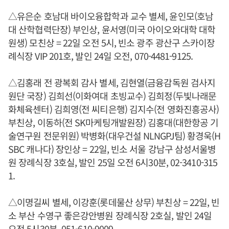
△유은순 호남대 바이오융합학과 교수 별세, 윤인모(호남
대 산학협력단장) 부인상, 윤서영(미국 아이오와대학 대학
원생) 모친상 = 22일 오전 5시, 빈소 광주 광산구 스카이장
례식장 VIP 201호, 발인 24일 오전, 070-4481-9125.
△김홍래 전 광복회 감사 별세, 김현열(금융감독원 검사지
원단 국장) 김희선(이화여대 초빙교수) 김희정(두빛나래문
화체육센터) 김희영(전 씨티은행) 김지수(전 영화진흥공사)
부친상, 이동하(전 SK마케팅개발원장) 김홍대(대한항공 기
술연구원 전문위원) 박병화(대우건설 NLNGPJ팀) 황경욱(H
SBC 캐나다) 장인상 = 22일, 빈소 서울 강남구 삼성서울병
원 장례식장 3호실, 발인 25일 오전 6시30분, 02-3410-315
1.
△이명길씨 별세, 이강훈(롯데물산 상무) 부친상 = 22일, 빈
소 부산 수영구 좋은강안병원 장례식장 2호실, 발인 24일
오전 5시30분, 051-610-9009.