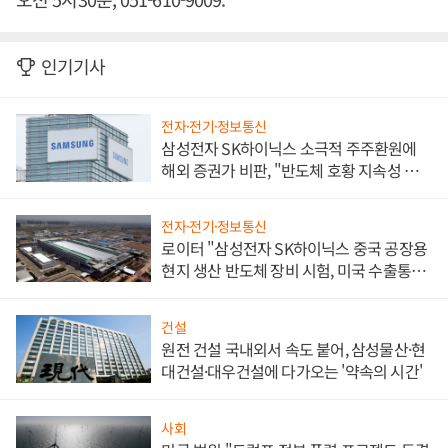
인기기사
전자·전기·정보통신
삼성전자 SK하이닉스 소극적 주주환원에
해외 증권가 비판, "반도체 호황 지속성 의
문"
전자·전기·정보통신
로이터 "삼성전자 SK하이닉스 중국 공장용
현지 생산 반도체 장비 시험, 미국 수출통제
대비"
건설
원전 건설 국내외서 속도 붙어, 삼성물산·현
대건설·대우건설에 다가오는 '약속의 시간'
사회