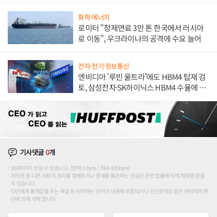
해 종합 로보틱스 기업으로
화학·에너지
로이터 "정제연료 3만 톤 한국에서 러시아
로 이동", 우크라이나의 공격에 수요 늘어
전자·전기·정보통신
엔비디아 '루빈 울트라'에도 HBM4 탑재 검
토, 삼성전자·SK하이닉스 HBM4 수율에 주
도권 갈린다
기사댓글
0
개
200자까지 쓰실 수 있습니다. (현재 0 byte / 최대 400byte)
저작권 등 다른 사람의 권리를 침해하거나 명예를 훼손하는 댓글은 관련 법률에 의해 제재를 받을
수 있습니다.
타인에게 불쾌감을 주는 욕설 등 비하하는 단어가 내용에 포함되거나 인신공격성 글은 관리자의 판
단에 의해 삭제 합니다.