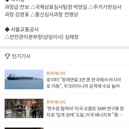
과장급 전보 △국제상표심사팀장 박양길 △주거기반심사
과장 김영표 △통신심사과장 전영상
◆ 서울교통공사
△안전관리본부장(상임이사) 심재창
인기기사
화학·에너지
로이터 "정제연료 3만 톤 한국에서 러시아
로 이동", 우크라이나의 공격에 수요 늘어
화학·에너지
'한수원 협력사' 미국 오클로 SMR 연구용 원
자로 '임계 상태' 도달, 미국 에너지부 "중요
한 이정표"