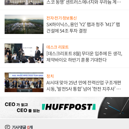
스코 동맹' 센트러스에너지와 우라늄 계약
체결
전자·전기·정보통신
SK하이닉스, 용인 'Y2' 팹과 청주 'M17' 팹
건설에 54조 투자 결정
데스크 리포트
[데스크리포트 8월] 무더운 입추에 든 생각,
제약바이오 하반기 훈풍 기대한다
정치
AI시대 맞아 25년 만에 전력산업 구조개편
시동, '발전5사 통합' 넘어 '한전 지주사' 재편
론도
기사댓글
0
개