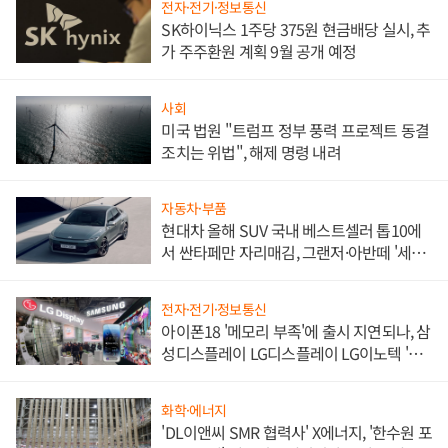
전자·전기·정보통신
SK하이닉스 1주당 375원 현금배당 실시, 추
가 주주환원 계획 9월 공개 예정
사회
미국 법원 "트럼프 정부 풍력 프로젝트 동결
조치는 위법", 해제 명령 내려
자동차·부품
현대차 올해 SUV 국내 베스트셀러 톱10에
서 싼타페만 자리매김, 그랜저·아반떼 '세단
쌍끌이'로 내수 방어
전자·전기·정보통신
아이폰18 '메모리 부족'에 출시 지연되나, 삼
성디스플레이 LG디스플레이 LG이노텍 '탈
애플' 수익 다각화 속도
화학·에너지
'DL이앤씨 SMR 협력사' X에너지, '한수원 포