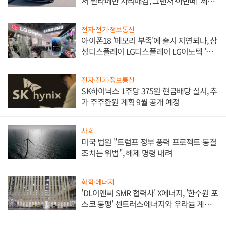
서 싼타페만 자리매김, 그랜저·아반떼 '세단
쌍끌이'로 내수 방어
전자·전기·정보통신
아이폰18 '메모리 부족'에 출시 지연되나, 삼
성디스플레이 LG디스플레이 LG이노텍 '탈
애플' 수익 다각화 속도
전자·전기·정보통신
SK하이닉스 1주당 375원 현금배당 실시, 추
가 주주환원 계획 9월 공개 예정
사회
미국 법원 "트럼프 정부 풍력 프로젝트 동결
조치는 위법", 해제 명령 내려
화학·에너지
'DL이앤씨 SMR 협력사' X에너지, '한수원 포
스코 동맹' 센트러스에너지와 우라늄 계약
체결