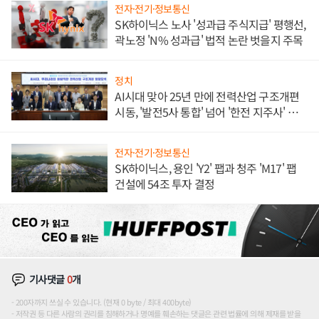
전자·전기·정보통신
SK하이닉스 노사 '성과급 주식지급' 평행선,
곽노정 'N% 성과급' 법적 논란 벗을지 주목
정치
AI시대 맞아 25년 만에 전력산업 구조개편
시동, '발전5사 통합' 넘어 '한전 지주사' 재편
론도
전자·전기·정보통신
SK하이닉스, 용인 'Y2' 팹과 청주 'M17' 팹
건설에 54조 투자 결정
기사댓글
0
개
200자까지 쓰실 수 있습니다. (현재 0 byte / 최대 400byte)
저작권 등 다른 사람의 권리를 침해하거나 명예를 훼손하는 댓글은 관련 법률에 의해 제재를 받을